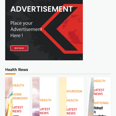
Health News
HEALTH
HEALTH
,
LATEST
,
AYURVEDA
NEWS
HOME
,
REMEDIES
,
HEALTH
HEALTH
NATIONAL
,
,
,
LATEST
विशेषज्ञों
LATEST
LATEST
NEWS
ने
NEWS
NEWS