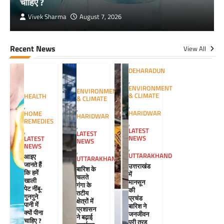
चाहिए ?
Vivek Sharma
August 7, 2026
Recent News
View All
DEHARADUN
,
ENVIRONMENT
ENVIRONMENT
& CLIMATE
HEALTH
& CLIMATE
,
,
,
HARIDWAR
HOME
HARIDWAR
REMEDIES
,
,
LATEST
,
LATEST
NEWS
LATEST
NEWS
NEWS
,
,
UTTARAKHAND
आइए
UTTARAKHAND
जानते हैं
उत्तराखंड
बारिश के
कि हमें
में
चलते
खाली
मानसून
गंगा के
पेट नींबू-
की
तटीय
गुनगुने
प्रचंड
क्षेत्रों में
पानी में
बारिश ने
प्रशासन
क्यों पीना
जनजीवन
ने बढ़ाई
चाहिए ?
पूरी तरह