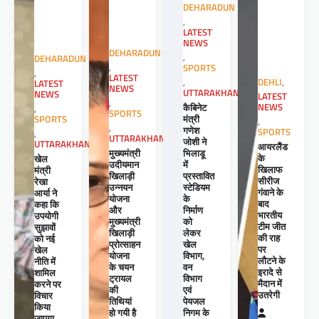
DEHARADUN
,
LATEST
NEWS
DEHARADUN
,
DEHARADUN
,
SPORTS
,
LATEST
,
DEHLI
,
LATEST
NEWS
UTTARAKHAND
NEWS
LATEST
,
कैबिनेट
NEWS
,
SPORTS
मंत्री
SPORTS
,
,
गणेश
SPORTS
,
UTTARAKHAND
जोशी ने
UTTARAKHAND
आयरलैंड
मुख्यमंत्री
भिलाडू
के
खेल
उदीयमान
में
खिलाफ
मंत्री
खिलाड़ी
प्रस्तावित
सीरीज
रेखा
उन्नयन
स्टेडियम
गंवाने के
आर्या ने
योजना
के
बाद
कहा कि
और
निर्माण
भारतीय
उपयोगी
मुख्यमंत्री
को
टीम जीत
सुझावों
खिलाड़ी
लेकर
की राह
को नई
प्रोत्साहन
खेल
पर
खेल
योजना
विभाग,
लौटने के
नीति में
के चयन
वन
इरादे से
शामिल
ट्रायल
विभाग
मैदान में
करने पर
की
एवं
उतरेगी
विचार
तिथियां
पेयजल
किया
हो गयी है
निगम के
जाएगा