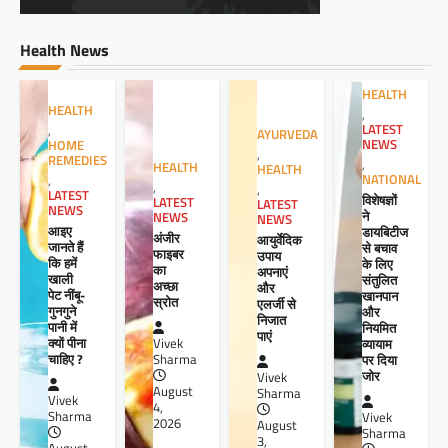
Health News
HEALTH
HEALTH
,
LATEST
,
AYURVEDA
NEWS
HOME
,
REMEDIES
,
HEALTH
HEALTH
NATIONAL
,
,
,
LATEST
विशेषज्ञों
LATEST
LATEST
NEWS
ने
NEWS
NEWS
आइए
डायबिटीज
अंजीर
आयुर्वेदिक
जानते हैं
से बचाव
फाइबर
उपाय
कि हमें
के लिए
का
अपनाएं
खाली
संतुलित
अच्छा
और
पेट नींबू-
खानपान
स्रोत
एलर्जी से
गुनगुने
और
निजात
पानी में
नियमित
पाएं
क्यों पीना
व्यायाम
Vivek
चाहिए ?
पर दिया
Sharma
जोर
Vivek
August
Sharma
Vivek
4,
Sharma
Vivek
2026
August
Sharma
3,