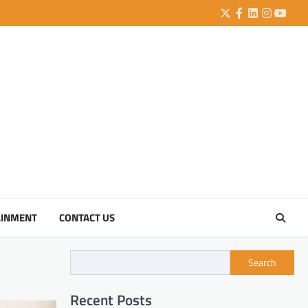
Twitter
Facebook
LinkedIn
Instagra
YouTu
AINMENT
CONTACT US
Search
Recent Posts