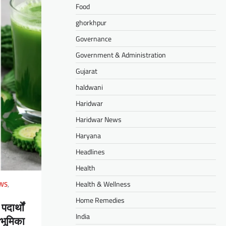
Food
ghorkhpur
Governance
Government & Administration
Gujarat
haldwani
Haridwar
Haridwar News
Haryana
Headlines
Health
Health & Wellness
EWS
,
Home Remedies
दार्थों
India
 भूमिका