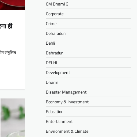
CM Dhami G
Corporate
Crime
ना ही
Deharadun
Dehli
लोग संतुलित
Dehradun
DELHI
Development
Dharm
Disaster Management
Economy & Investment
Education
Entertainment
Environment & Climate