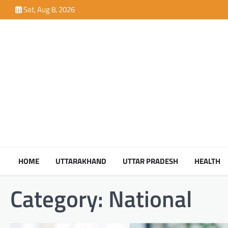
Skip
Sat, Aug 8, 2026
to
content
HOME
UTTARAKHAND
UTTAR PRADESH
HEALTH
Category:
National