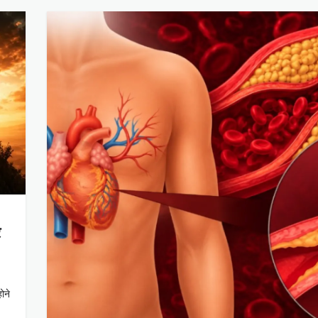
र
ोने