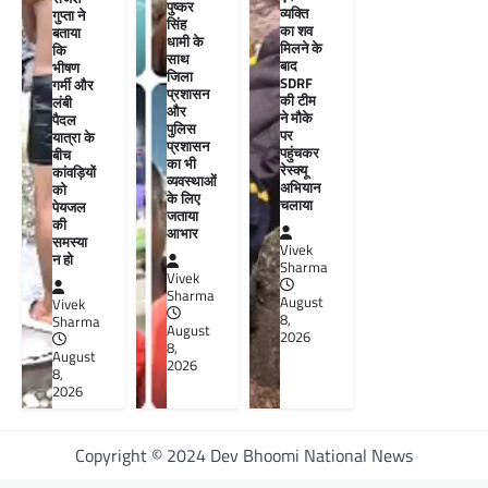
पुष्कर
व्यक्ति
गुप्ता ने
सिंह
का शव
बताया
धामी के
मिलने के
कि
साथ
बाद
भीषण
जिला
SDRF
गर्मी और
प्रशासन
की टीम
लंबी
और
ने मौके
पैदल
पुलिस
पर
यात्रा के
प्रशासन
पहुंचकर
बीच
का भी
रेस्क्यू
कांवड़ियों
व्यवस्थाओं
अभियान
को
के लिए
चलाया
पेयजल
जताया
की
आभार
समस्या
Vivek
न हो
Sharma
Vivek
Sharma
August
Vivek
8,
Sharma
August
2026
8,
August
2026
8,
2026
Copyright © 2024 Dev Bhoomi National News