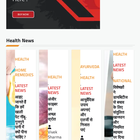
Health News
HEALTH
HEALTH
,
LATEST
,
AYURVEDA
NEWS
HOME
,
REMEDIES
,
HEALTH
HEALTH
NATIONAL
,
,
,
LATEST
विशेषज्ञों
LATEST
LATEST
NEWS
ने
NEWS
NEWS
आइए
डायबिटीज
अंजीर
आयुर्वेदिक
जानते हैं
से बचाव
फाइबर
उपाय
कि हमें
के लिए
का
अपनाएं
खाली
संतुलित
अच्छा
और
पेट नींबू-
खानपान
स्रोत
एलर्जी से
गुनगुने
और
निजात
पानी में
नियमित
पाएं
क्यों पीना
व्यायाम
Vivek
चाहिए ?
पर दिया
Sharma