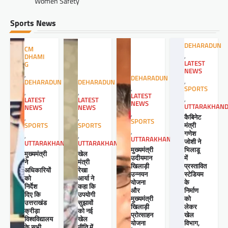
Women Safety
Sports News
DEHARADUN
CM
,
DHAMI
LATEST
G
NEWS
,
DEHARADUN
,
DEHARADUN
DEHARADUN
,
SPORTS
,
,
LATEST
,
LATEST
LATEST
NEWS
UTTARAKHAN
NEWS
NEWS
,
कैबिनेट
,
,
SPORTS
मंत्री
SPORTS
SPORTS
,
गणेश
,
,
UTTARAKHAND
जोशी ने
UTTARAKHAND
UTTARAKHAND
मुख्यमंत्री
भिलाडू
खेल
मुख्यमंत्री
उदीयमान
में
मंत्री
ने
खिलाड़ी
प्रस्तावित
रेखा
अधिकारियों
उन्नयन
स्टेडियम
आर्या ने
को
योजना
के
कहा कि
निर्देश
और
निर्माण
उपयोगी
दिए कि
मुख्यमंत्री
को
सुझावों
उत्तराखंड
खिलाड़ी
लेकर
को नई
क्रीड़ा
प्रोत्साहन
खेल
खेल
विश्वविद्यालय
योजना
विभाग,
नीति में
के सभी