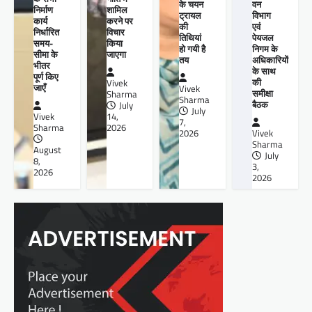
के चयन
वन
शामिल
निर्माण
ट्रायल
विभाग
करने पर
कार्य
की
एवं
विचार
निर्धारित
तिथियां
पेयजल
किया
समय-
हो गयी है
निगम के
जाएगा
सीमा के
तय
अधिकारियों
भीतर
के साथ
पूर्ण किए
की
Vivek
जाएँ
Vivek
समीक्षा
Sharma
Sharma
बैठक
July
July
14,
Vivek
7,
2026
Sharma
2026
Vivek
Sharma
August
July
8,
3,
2026
2026