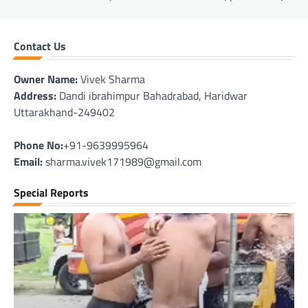
Contact Us
Owner Name:
Vivek Sharma
Address:
Dandi ibrahimpur Bahadrabad, Haridwar
Uttarakhand-249402
Phone No:
+91-9639995964
Email:
sharma.vivek171989@gmail.com
Special Reports