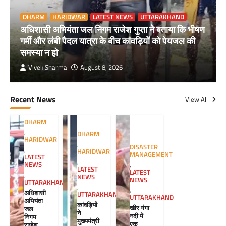
DHARM
HARIDWAR
LATEST NEWS
UTTARAKHAND
अधिशासी अभियंता जल निगम राजेश गुप्ता ने बताया कि भीषण
गर्मी और लंबी पैदल यात्रा के बीच कांवड़ियों को पेयजल की
समस्या न हो
Vivek Sharma
August 8, 2026
Recent News
View All
DHARM
,
DHARM
HARIDWAR
,
DISASTER
,
HARIDWAR
MANAGEMENT
LATEST
,
NEWS
,
LATEST
LATEST
,
NEWS
NEWS
UTTARAKHAND
,
,
अधिशासी
UTTARAKHAND
UTTARAKHAND
अभियंता
कांवड़ियों
खीर गंगा
जल
ने
नदी में
निगम
मुख्यमंत्री
एक
राजेश