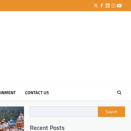
Twitter
Facebook
LinkedIn
Instagra
YouTu
AINMENT
CONTACT US
Search
Recent Posts