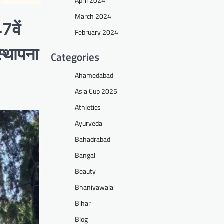
April 2024
March 2024
7वें
February 2024
्थापना
Categories
Ahamedabad
Asia Cup 2025
Athletics
Ayurveda
Bahadrabad
Bangal
Beauty
Bhaniyawala
Bihar
Blog