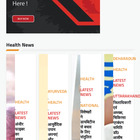
Health News
DEHARADUN
,
HEALTH
,
HEALTH
LATEST
NEWS
,
LATEST
,
AYURVEDA
NEWS
UTTARAKHAN
,
,
HEALTH
जिलाधिकारी
HEALTH
NATIONAL
एवं
,
,
विशेषज्ञों
अध्यक्ष,
LATEST
LATEST
ने
चिकित्सा
NEWS
NEWS
डायबिटीज
प्रबंधन
अंजीर
आयुर्वेदिक
से बचाव
समिति
फाइबर
उपाय
के लिए
डॉ0
का
अपनाएं
संतुलित
आशीष
अच्छा
और