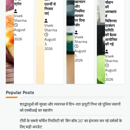
खानपान
चौहान
स्रोत
एलर्जी से
और
की
निजात
नियमित
अध्यक्षता
पाएं
व्यायाम
Vivek
में
पर दिया
Sharma
चिकित्सा
जोर
प्रबंधन
Vivek
August
समिति
Sharma
4,
की बैठक
Vivek
2026
आयोजित
August
Sharma
की गई
3,
2026
August
1,
Vivek
2026
Sharma
August
1,
2026
Popular Posts
श्रद्धालुओं की सुरक्षा और व्यवस्था में दिन-रात ड्यूटी निभा रहे पुलिस जवानों
को एसबीआई का सहयोग
टीवी के सबसे चर्चित रियलिटी शो ‘बिग बॉस 20’ का इंतजार कर रहे दर्शकों के
लिए बड़ी अपडेट