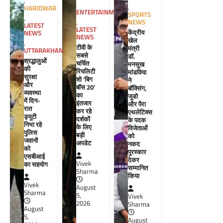
,
,
HARIDWAR
ENTERTAINMENT
SPORTS
,
NEWS
,
LATEST
LATEST
केंद्रीय
NEWS
NEWS
खेल
,
टीवी के
मंत्री
UTTARAKHAND
सबसे
डॉ.
श्रद्धालुओं
चर्चित
मनसुख
की
रियलिटी
मांडविया
सुरक्षा
शो ‘बिग
ने
और
बॉस 20’
बॉक्सिंग,
व्यवस्था
का
जूडो
में दिन-
इंतजार
और पैरा
रात
कर रहे
एथलेटिक्स
ड्यूटी
दर्शकों
के पदक
निभा रहे
के लिए
विजेताओं
पुलिस
बड़ी
को
जवानों
अपडेट
नकद
को
पुरस्कार
एसबीआई
देकर
Vivek
का सहयोग
सम्मानित
Sharma
किया
Vivek
August
Sharma
5,
Vivek
2026
Sharma
August
5,
August