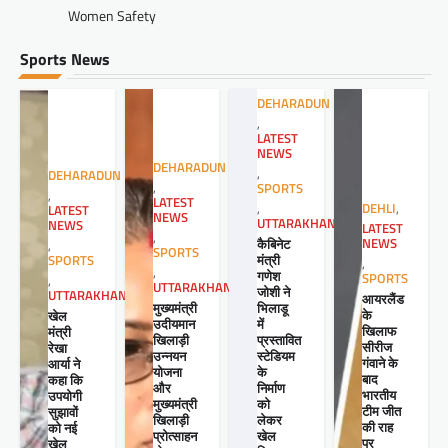
Women Safety
Sports News
DEHARADUN
,
LATEST
NEWS
DEHARADUN
,
DEHARADUN
,
SPORTS
,
LATEST
,
DEHLI
,
LATEST
NEWS
UTTARAKHAND
NEWS
LATEST
,
कैबिनेट
NEWS
,
SPORTS
मंत्री
SPORTS
,
,
गणेश
SPORTS
,
UTTARAKHAND
जोशी ने
UTTARAKHAND
आयरलैंड
मुख्यमंत्री
भिलाडू
के
खेल
उदीयमान
में
खिलाफ
मंत्री
खिलाड़ी
प्रस्तावित
सीरीज
रेखा
उन्नयन
स्टेडियम
गंवाने के
आर्या ने
योजना
के
बाद
कहा कि
और
निर्माण
भारतीय
उपयोगी
मुख्यमंत्री
को
टीम जीत
सुझावों
खिलाड़ी
लेकर
की राह
को नई
प्रोत्साहन
खेल
पर
खेल