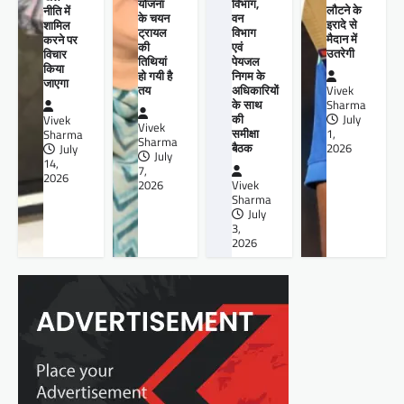
योजना
विभाग,
लौटने के
नीति में
के चयन
वन
इरादे से
शामिल
ट्रायल
विभाग
मैदान में
करने पर
की
एवं
उतरेगी
विचार
तिथियां
पेयजल
किया
हो गयी है
निगम के
जाएगा
तय
अधिकारियों
Vivek
के साथ
Sharma
की
July
Vivek
Vivek
समीक्षा
1,
Sharma
Sharma
बैठक
2026
July
July
14,
7,
2026
2026
Vivek
Sharma
July
3,
2026