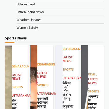
Uttarakhand
Uttarakhand News
Weather Updates
Women Safety
Sports News
DEHARADUN
,
LATEST
NEWS
DEHARADUN
,
DEHARADUN
,
SPORTS
,
LATEST
,
DEHLI
,
LATEST
NEWS
UTTARAKHAND
NEWS
LATEST
,
कैबिनेट
NEWS
,
SPORTS
मंत्री
SPORTS
,
,
गणेश
SPORTS
,
UTTARAKHAND
जोशी ने
UTTARAKHAND
आयरलैंड
मुख्यमंत्री
भिलाडू
के
खेल
उदीयमान
में
खिलाफ
मंत्री
खिलाड़ी
प्रस्तावित
सीरीज
रेखा