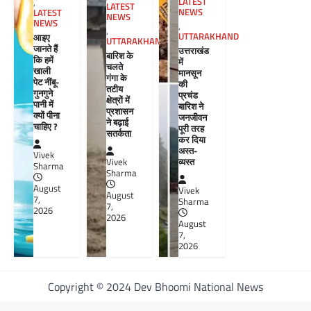
LATEST
,
LATEST
NEWS
LATEST
NEWS
NEWS
,
,
UTTARAKHAND
आइए
UTTARAKHAND
जानते हैं
उत्तराखंड
बारिश के
कि हमें
में
चलते
खाली
मानसून
गंगा के
पेट नींबू-
की
तटीय
गुनगुने
प्रचंड
क्षेत्रों में
पानी में
बारिश ने
प्रशासन
क्यों पीना
जनजीवन
ने बढ़ाई
चाहिए ?
पूरी तरह
सतर्कता
कर दिया
अस्त-
Vivek
व्यस्त
Vivek
Sharma
Sharma
August
Vivek
August
7,
Sharma
7,
2026
2026
August
7,
2026
Copyright © 2024 Dev Bhoomi National News