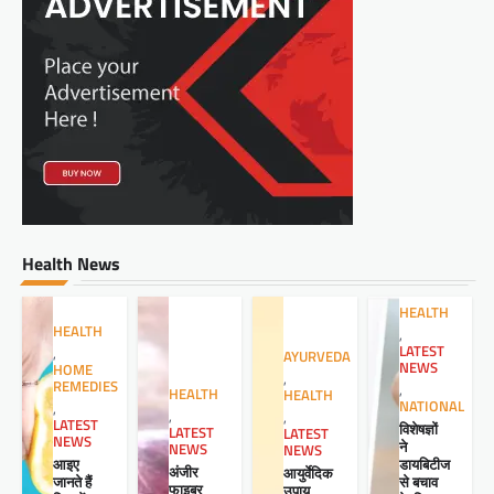
Health News
HEALTH
HEALTH
,
LATEST
,
AYURVEDA
NEWS
HOME
,
REMEDIES
,
HEALTH
HEALTH
NATIONAL
,
,
,
LATEST
विशेषज्ञों
LATEST
LATEST
NEWS
ने
NEWS
NEWS
आइए
डायबिटीज
अंजीर
आयुर्वेदिक
जानते हैं
से बचाव
फाइबर
उपाय