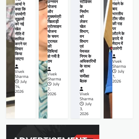
उन्नयन
स्टेडियम
गंवाने के
आर्या ने
योजना
के
बाद
कहा कि
और
निर्माण
भारतीय
उपयोगी
मुख्यमंत्री
को
टीम जीत
सुझावों
खिलाड़ी
लेकर
की राह
को नई
प्रोत्साहन
खेल
पर
खेल
योजना
विभाग,
लौटने के
नीति में
के चयन
वन
इरादे से
शामिल
ट्रायल
विभाग
मैदान में
करने पर
की
एवं
उतरेगी
विचार
तिथियां
पेयजल
किया
हो गयी है
निगम के
जाएगा
तय
अधिकारियों
Vivek
के साथ
Sharma
की
July
Vivek
Vivek
समीक्षा
1,
Sharma
Sharma
बैठक
2026
July
July
14,
7,
2026
2026
Vivek
Sharma
July
3,
2026