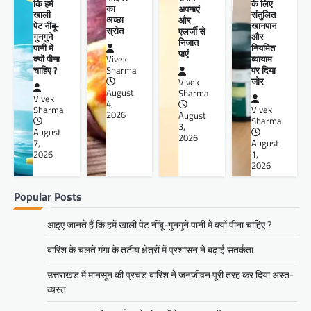
कि हमें
के लिए
का
अपनाएं
खाली
संतुलित
अच्छा
और
पेट नींबू-
खानपान
स्रोत
एलर्जी से
गुनगुने
और
निजात
पानी में
नियमित
पाएं
क्यों पीना
व्यायाम
Vivek
चाहिए ?
पर दिया
Sharma
जोर
Vivek
August
Sharma
Vivek
4,
Sharma
Vivek
2026
August
Sharma
3,
August
2026
7,
August
2026
1,
2026
Popular Posts
आइए जानते हैं कि हमें खाली पेट नींबू-गुनगुने पानी में क्यों पीना चाहिए ?
बारिश के चलते गंगा के तटीय क्षेत्रों में प्रशासन ने बढ़ाई सतर्कता
उत्तराखंड में मानसून की प्रचंड बारिश ने जनजीवन पूरी तरह कर दिया अस्त-
व्यस्त