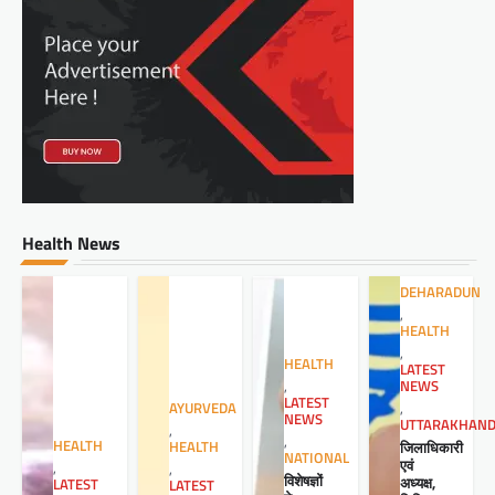
Health News
DEHARADUN
,
HEALTH
,
HEALTH
LATEST
NEWS
,
LATEST
,
AYURVEDA
NEWS
UTTARAKHAN
,
,
HEALTH
जिलाधिकारी
HEALTH
NATIONAL
एवं
,
,
विशेषज्ञों
अध्यक्ष,
LATEST
LATEST