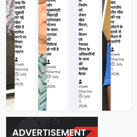
योजना
के
बाद
कहा कि
और
निर्माण
भारतीय
उपयोगी
मुख्यमंत्री
को
टीम जीत
सुझावों
खिलाड़ी
लेकर
की राह
को नई
प्रोत्साहन
खेल
पर
खेल
योजना
विभाग,
लौटने के
नीति में
के चयन
वन
इरादे से
शामिल
ट्रायल
विभाग
मैदान में
करने पर
की
एवं
उतरेगी
विचार
तिथियां
पेयजल
किया
हो गयी है
निगम के
जाएगा
तय
अधिकारियों
Vivek
के साथ
Sharma
की
July
Vivek
Vivek
समीक्षा
1,
Sharma
Sharma
बैठक
2026
July
July
14,
7,
2026
2026
Vivek
Sharma
July
3,
2026