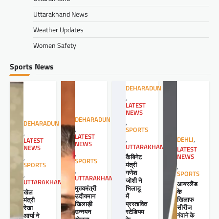
Uttarakhand News
Weather Updates
Women Safety
Sports News
DEHARADUN
,
LATEST
NEWS
DEHARADUN
,
DEHARADUN
,
SPORTS
,
LATEST
,
DEHLI
,
LATEST
NEWS
UTTARAKHAND
NEWS
LATEST
,
कैबिनेट
NEWS
,
SPORTS
मंत्री
SPORTS
,
,
गणेश
SPORTS
,
UTTARAKHAND
जोशी ने
UTTARAKHAND
आयरलैंड
मुख्यमंत्री
भिलाडू
के
खेल
उदीयमान
में
खिलाफ
मंत्री
खिलाड़ी
प्रस्तावित
सीरीज
रेखा
उन्नयन
स्टेडियम
गंवाने के
आर्या ने