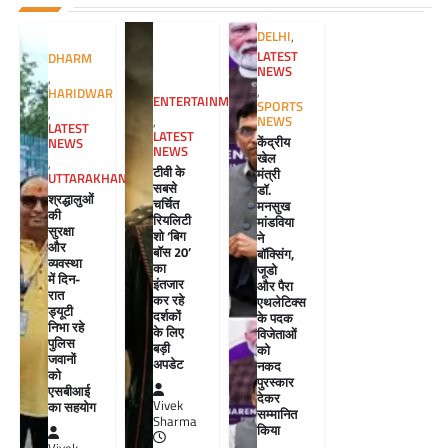
DELHI
,
LATEST
DHARM
NEWS
,
,
HARIDWAR
ENTERTAINMENT
SPORTS
,
NEWS
,
LATEST
LATEST
केंद्रीय
NEWS
NEWS
खेल
,
टीवी के
मंत्री
UTTARAKHAND
सबसे
डॉ.
श्रद्धालुओं
चर्चित
मनसुख
की
रियलिटी
मांडविया
सुरक्षा
शो ‘बिग
ने
और
बॉस 20’
बॉक्सिंग,
व्यवस्था
का
जूडो
में दिन-
इंतजार
और पैरा
रात
कर रहे
एथलेटिक्स
ड्यूटी
दर्शकों
के पदक
निभा रहे
के लिए
विजेताओं
पुलिस
बड़ी
को
जवानों
अपडेट
नकद
को
पुरस्कार
एसबीआई
देकर
Vivek
का सहयोग
सम्मानित
Sharma
किया