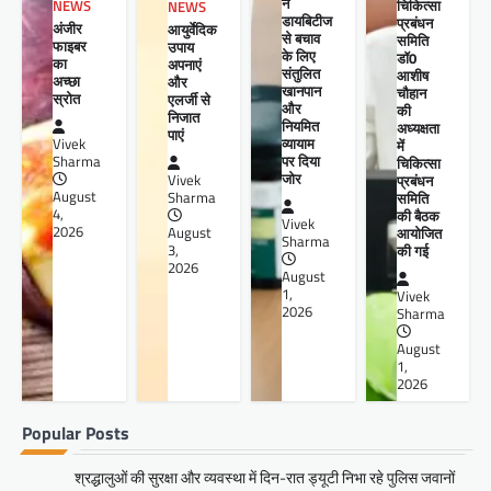
ने
चिकित्सा
NEWS
NEWS
डायबिटीज
प्रबंधन
अंजीर
आयुर्वेदिक
से बचाव
समिति
फाइबर
उपाय
के लिए
डॉ0
का
अपनाएं
संतुलित
आशीष
अच्छा
और
खानपान
चौहान
स्रोत
एलर्जी से
और
की
निजात
नियमित
अध्यक्षता
पाएं
व्यायाम
Vivek
में
पर दिया
Sharma
चिकित्सा
जोर
प्रबंधन
Vivek
August
समिति
Sharma
4,
की बैठक
Vivek
2026
आयोजित
August
Sharma
की गई
3,
2026
August
1,
Vivek
2026
Sharma
August
1,
2026
Popular Posts
श्रद्धालुओं की सुरक्षा और व्यवस्था में दिन-रात ड्यूटी निभा रहे पुलिस जवानों