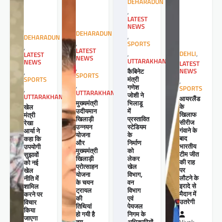
DEHARADUN
,
LATEST
NEWS
DEHARADUN
,
DEHARADUN
,
SPORTS
,
LATEST
,
DEHLI
,
LATEST
NEWS
UTTARAKHAND
NEWS
LATEST
,
कैबिनेट
NEWS
,
SPORTS
मंत्री
SPORTS
,
,
गणेश
SPORTS
,
UTTARAKHAND
जोशी ने
UTTARAKHAND
आयरलैंड
मुख्यमंत्री
भिलाडू
के
खेल
उदीयमान
में
खिलाफ
मंत्री
खिलाड़ी
प्रस्तावित
सीरीज
रेखा
उन्नयन
स्टेडियम
गंवाने के
आर्या ने
योजना
के
बाद
कहा कि
और
निर्माण
भारतीय
उपयोगी
मुख्यमंत्री
को
टीम जीत
सुझावों
खिलाड़ी
लेकर
की राह
को नई
प्रोत्साहन
खेल
पर
खेल
योजना
विभाग,
लौटने के
नीति में
के चयन
वन
इरादे से
शामिल
ट्रायल
विभाग
मैदान में
करने पर
की
एवं
उतरेगी
विचार
तिथियां
पेयजल
किया
हो गयी है
निगम के
जाएगा
तय
अधिकारियों