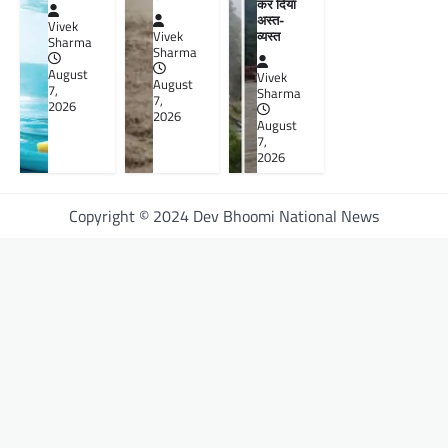
कर दिया
अस्त-
Vivek
व्यस्त
Vivek
Sharma
Sharma
August
Vivek
August
7,
Sharma
7,
2026
2026
August
7,
2026
Copyright © 2024 Dev Bhoomi National News