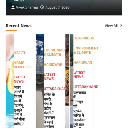
Vivek Sharma
August 7, 2026
Recent News
View All
DEHARADUN
,
ENVIRONMENT
ENVIRONMENT
& CLIMATE
HEALTH
& CLIMATE
,
,
,
HARIDWAR
HOME
HARIDWAR
REMEDIES
,
,
LATEST
,
LATEST
NEWS
LATEST
NEWS
NEWS
,
,
UTTARAKHAND
आइए
UTTARAKHAND
जानते हैं
उत्तराखंड
बारिश के
कि हमें
में
चलते
खाली
मानसून
गंगा के
पेट नींबू-
की
तटीय
गुनगुने
प्रचंड
क्षेत्रों में
पानी में
बारिश ने
प्रशासन
क्यों पीना
जनजीवन
ने बढ़ाई
चाहिए ?
पूरी तरह
सतर्कता