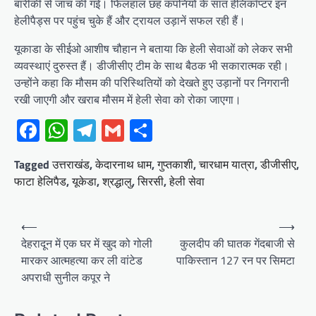
बारीकी से जांच की गई। फिलहाल छह कंपनियों के सात हेलिकॉप्टर इन
हेलीपैड्स पर पहुंच चुके हैं और ट्रायल उड़ानें सफल रही हैं।
यूकाडा के सीईओ आशीष चौहान ने बताया कि हेली सेवाओं को लेकर सभी
व्यवस्थाएं दुरुस्त हैं। डीजीसीए टीम के साथ बैठक भी सकारात्मक रही।
उन्होंने कहा कि मौसम की परिस्थितियों को देखते हुए उड़ानों पर निगरानी
रखी जाएगी और खराब मौसम में हेली सेवा को रोका जाएगा।
Facebook
WhatsApp
Telegram
Gmail
Share
Tagged
उत्तराखंड
,
केदारनाथ धाम
,
गुप्तकाशी
,
चारधाम यात्रा
,
डीजीसीए
,
फाटा हेलिपैड
,
यूकेडा
,
श्रद्धालु
,
सिरसी
,
हेली सेवा
Post
⟵
⟶
navigation
देहरादून में एक घर में खुद को गोली
कुलदीप की घातक गेंदबाजी से
मारकर आत्महत्या कर ली वांटेड
पाकिस्तान 127 रन पर सिमटा
अपराधी सुनील कपूर ने