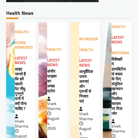
Health News
HEALTH
HEALTH
,
LATEST
,
AYURVEDA
NEWS
HOME
,
REMEDIES
,
HEALTH
HEALTH
NATIONAL
,
,
,
LATEST
विशेषज्ञों
LATEST
LATEST
NEWS
ने
NEWS
NEWS
आइए
डायबिटीज
अंजीर
आयुर्वेदिक
जानते हैं
से बचाव
फाइबर
उपाय
कि हमें
के लिए
का
अपनाएं
खाली
संतुलित
अच्छा
और
पेट नींबू-
खानपान
स्रोत
एलर्जी से
गुनगुने
और
निजात
पानी में
नियमित
पाएं
क्यों पीना
व्यायाम
Vivek
चाहिए ?
पर दिया
Sharma
जोर
Vivek
August
Sharma
Vivek
4,
Sharma
Vivek
2026
August
Sharma
3,
August