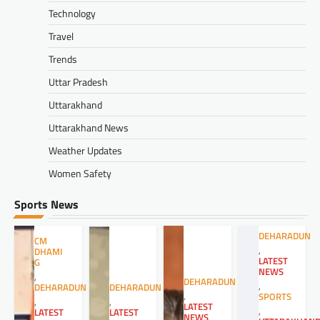
Technology
Travel
Trends
Uttar Pradesh
Uttarakhand
Uttarakhand News
Weather Updates
Women Safety
Sports News
DEHARADUN
CM
,
DHAMI
LATEST
G
NEWS
,
DEHARADUN
,
DEHARADUN
DEHARADUN
,
SPORTS
,
,
LATEST
,
LATEST
LATEST
NEWS