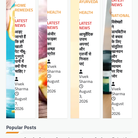
LATEST
,
AYURVEDA
NEWS
HOME
,
REMEDIES
,
HEALTH
HEALTH
NATIONAL
,
,
,
LATEST
विशेषज्ञों
LATEST
LATEST
NEWS
ने
NEWS
NEWS
आइए
डायबिटीज
अंजीर
आयुर्वेदिक
जानते हैं
से बचाव
फाइबर
उपाय
कि हमें
के लिए
का
अपनाएं
खाली
संतुलित
अच्छा
और
पेट नींबू-
खानपान
स्रोत
एलर्जी से
गुनगुने
और
निजात
पानी में
नियमित
पाएं
क्यों पीना
व्यायाम
Vivek
चाहिए ?
पर दिया
Sharma
जोर
Vivek
August
Sharma
Vivek
4,
Sharma
Vivek
2026
August
Sharma
3,
August
2026
7,
August
2026
1,
2026
Popular Posts