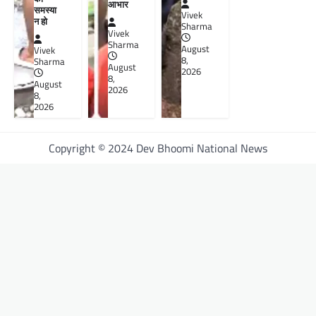
आभार
समस्या
Vivek
न हो
Sharma
Vivek
Sharma
August
Vivek
8,
Sharma
August
2026
8,
August
2026
8,
2026
Copyright © 2024 Dev Bhoomi National News