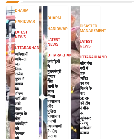
DHARM
,
DHARM
HARIDWAR
,
DISASTER
,
HARIDWAR
MANAGEMENT
LATEST
,
NEWS
,
LATEST
LATEST
,
NEWS
NEWS
UTTARAKHAND
,
,
अधिशासी
UTTARAKHAND
UTTARAKHAND
अभियंता
कांवड़ियों
खीर गंगा
जल
ने
नदी में
निगम
मुख्यमंत्री
एक
राजेश
पुष्कर
व्यक्ति
गुप्ता ने
सिंह
का शव
बताया
धामी के
मिलने के
कि
साथ
बाद
भीषण
जिला
SDRF
गर्मी और
प्रशासन
की टीम
लंबी
और
ने मौके
पैदल
पुलिस
पर
यात्रा के
प्रशासन
पहुंचकर
बीच
का भी
रेस्क्यू
कांवड़ियों
व्यवस्थाओं
अभियान
को
के लिए
चलाया
पेयजल
जताया
की