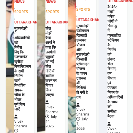
UTTARAKHAN
NEWS
NEWS
,
कैबिनेट
,
,
SPORTS
मंत्री
SPORTS
SPORTS
,
गणेश
,
,
UTTARAKHAND
जोशी ने
UTTARAKHAND
UTTARAKHAND
मुख्यमंत्री
भिलाडू
खेल
मुख्यमंत्री
उदीयमान
में
मंत्री
ने
खिलाड़ी
प्रस्तावित
रेखा
अधिकारियों
उन्नयन
स्टेडियम
आर्या ने
को
योजना
के
कहा कि
निर्देश
और
निर्माण
उपयोगी
दिए कि
मुख्यमंत्री
को
सुझावों
उत्तराखंड
खिलाड़ी
लेकर
को नई
क्रीड़ा
प्रोत्साहन
खेल
खेल
विश्वविद्यालय
योजना
विभाग,
नीति में
के सभी
के चयन
वन
शामिल
निर्माण
ट्रायल
विभाग
करने पर
कार्य
की
एवं
विचार
निर्धारित
तिथियां
पेयजल
किया
समय-
हो गयी है
निगम के
जाएगा
सीमा के
तय
अधिकारियों
भीतर
के साथ
पूर्ण किए
की
Vivek
जाएँ
Vivek
समीक्षा
Sharma
Sharma
बैठक
July
July
14,
Vivek
7,
2026
Sharma
2026
Vivek