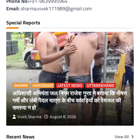
Phone No:
+91-9639995964
Email:
sharma.vivek171989@gmail.com
Special Reports
DHARM
HARIDWAR
LATEST NEWS
UTTARAKHAND
अधिशासी अभियंता जल निगम राजेश गुप्ता ने बताया कि भीषण
गर्मी और लंबी पैदल यात्रा के बीच कांवड़ियों को पेयजल की
समस्या न हो
Vivek Sharma
August 8, 2026
Recent News
View All