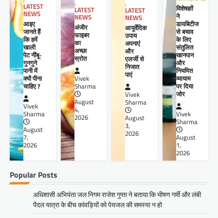
,
,
LATEST
विशेषज्ञों
LATEST
LATEST
NEWS
ने
NEWS
NEWS
आइए
डायबिटीज
अंजीर
आयुर्वेदिक
जानते हैं
से बचाव
फाइबर
उपाय
कि हमें
के लिए
का
अपनाएं
खाली
संतुलित
अच्छा
और
पेट नींबू-
खानपान
स्रोत
एलर्जी से
गुनगुने
और
निजात
पानी में
नियमित
पाएं
क्यों पीना
व्यायाम
Vivek
चाहिए ?
पर दिया
Sharma
जोर
Vivek
August
Sharma
Vivek
4,
Sharma
Vivek
2026
August
Sharma
3,
August
2026
7,
August
2026
1,
2026
Popular Posts
अधिशासी अभियंता जल निगम राजेश गुप्ता ने बताया कि भीषण गर्मी और लंबी
पैदल यात्रा के बीच कांवड़ियों को पेयजल की समस्या न हो