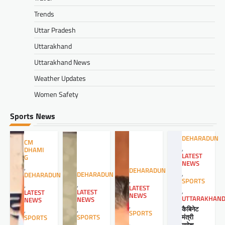
Trends
Uttar Pradesh
Uttarakhand
Uttarakhand News
Weather Updates
Women Safety
Sports News
DEHARADUN
CM
,
DHAMI
LATEST
G
NEWS
,
DEHARADUN
,
DEHARADUN
DEHARADUN
,
SPORTS
,
,
LATEST
,
LATEST
LATEST
NEWS
UTTARAKHAN
NEWS
NEWS
,
कैबिनेट
,
,
SPORTS
मंत्री
SPORTS
SPORTS
,