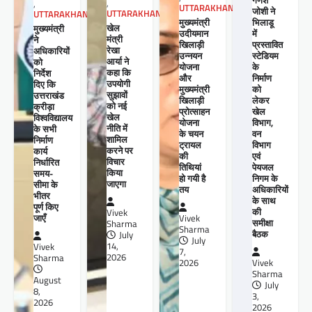
गणेश
,
,
UTTARAKHAND
जोशी ने
UTTARAKHAND
UTTARAKHAND
मुख्यमंत्री
भिलाडू
खेल
मुख्यमंत्री
उदीयमान
में
मंत्री
ने
खिलाड़ी
प्रस्तावित
रेखा
अधिकारियों
उन्नयन
स्टेडियम
आर्या ने
को
योजना
के
कहा कि
निर्देश
और
निर्माण
उपयोगी
दिए कि
मुख्यमंत्री
को
सुझावों
उत्तराखंड
खिलाड़ी
लेकर
को नई
क्रीड़ा
प्रोत्साहन
खेल
खेल
विश्वविद्यालय
योजना
विभाग,
नीति में
के सभी
के चयन
वन
शामिल
निर्माण
ट्रायल
विभाग
करने पर
कार्य
की
एवं
विचार
निर्धारित
तिथियां
पेयजल
किया
समय-
हो गयी है
निगम के
जाएगा
सीमा के
तय
अधिकारियों
भीतर
के साथ
पूर्ण किए
की
Vivek
जाएँ
Vivek
समीक्षा
Sharma
Sharma
बैठक
July
July
14,
Vivek
7,
2026
Sharma
2026
Vivek
Sharma
August
July
8,
3,
2026
2026