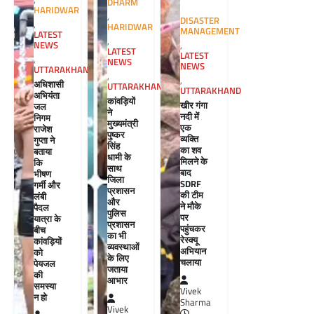
DHARM
HARIDWAR
,
DISASTER
,
HARIDWAR
MANAGEMENT
LATEST
,
NEWS
,
LATEST
LATEST
,
NEWS
NEWS
UTTARAKHAND
,
,
अधिशासी
UTTARAKHAND
UTTARAKHAND
अभियंता
कांवड़ियों
खीर गंगा
जल
ने
नदी में
निगम
मुख्यमंत्री
एक
राजेश
पुष्कर
व्यक्ति
गुप्ता ने
सिंह
का शव
बताया
धामी के
मिलने के
कि
साथ
बाद
भीषण
जिला
SDRF
गर्मी और
प्रशासन
की टीम
लंबी
और
ने मौके
पैदल
पुलिस
पर
यात्रा के
प्रशासन
पहुंचकर
बीच
का भी
रेस्क्यू
कांवड़ियों
व्यवस्थाओं
अभियान
को
के लिए
चलाया
पेयजल
जताया
की
आभार
समस्या
Vivek
न हो
Sharma
Vivek