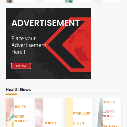
Health News
HEALTH
HEALTH
,
LATEST
,
AYURVEDA
NEWS
HOME
,
REMEDIES
,
HEALTH
HEALTH
NATIONAL
,