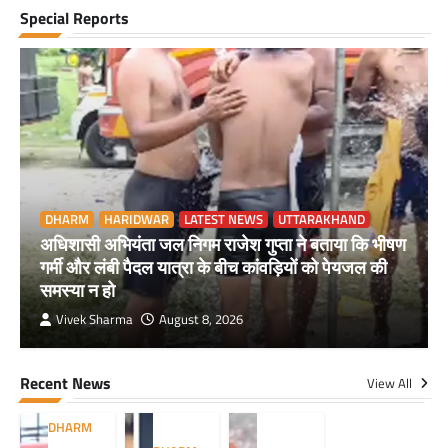
Special Reports
DHARM
HARIDWAR
LATEST NEWS
UTTARAKHAND
अधिशासी अभियंता जल निगम राजेश गुप्ता ने बताया कि भीषण
गर्मी और लंबी पैदल यात्रा के बीच कांवड़ियों को पेयजल की
समस्या न हो
Vivek Sharma
August 8, 2026
Recent News
View All
DHARM
,