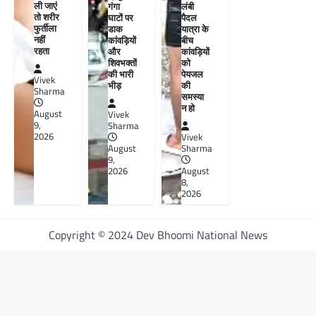
ली जाएं
गंगा
लंबी
तो शरीर
घाटों पर
पैदल
फुर्तीला
डाक
यात्रा के
नहीं
कांवड़ियों
बीच
रहता
और
कांवड़ियों
शिवभक्तों
को
की भारी
पेयजल
Vivek
भीड़
की
Sharma
समस्या
न हो
August
Vivek
9,
Sharma
2026
Vivek
August
Sharma
9,
2026
August
8,
2026
Copyright © 2024 Dev Bhoomi National News