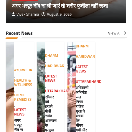
अगर भरपूर नींद ना ली जाएं तो शरीर फुर्तीला नहीं रहता
Vivek Sharma
August 9, 2026
Recent News
View All
DHARM
,
DHARM
HARIDWAR
,
,
HARIDWAR
LATEST
AYURVEDA
NEWS
,
,
LATEST
,
HEALTH &
NEWS
UTTARAKHAND
WELLNESS
,
अधिशासी
,
UTTARAKHAND
अभियंता
HOME
रविवार
जल
REMEDIES
को
निगम
,
हरकी
राजेश
LATEST
पौड़ी
गुप्ता ने
NEWS
समेत
बताया
अगर
आसपास
कि
भरपूर
के
भीषण
नींद ना
प्रमुख
गर्मी और