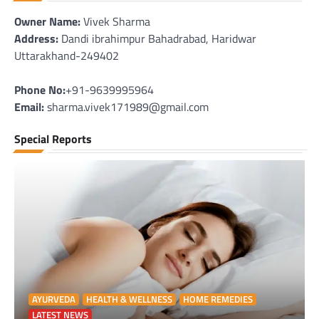
Owner Name:
Vivek Sharma
Address:
Dandi ibrahimpur Bahadrabad, Haridwar
Uttarakhand-249402
Phone No:
+91-9639995964
Email:
sharma.vivek171989@gmail.com
Special Reports
AYURVEDA
HEALTH & WELLNESS
HOME REMEDIES
LATEST NEWS