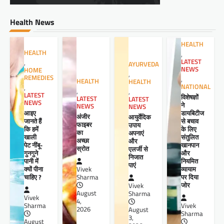
Health News
HEALTH
HEALTH
,
LATEST
,
AYURVEDA
NEWS
HOME
,
REMEDIES
,
HEALTH
HEALTH
NATIONAL
,
,
,
LATEST
विशेषज्ञों
LATEST
LATEST
NEWS
ने
NEWS
NEWS
आइए
डायबिटीज
अंजीर
आयुर्वेदिक
जानते हैं
से बचाव
फाइबर
उपाय
कि हमें
के लिए
का
अपनाएं
खाली
संतुलित
अच्छा
और
पेट नींबू-
खानपान
स्रोत
एलर्जी से
गुनगुने
और
निजात
पानी में
नियमित
पाएं
क्यों पीना
व्यायाम
Vivek
चाहिए ?
पर दिया
Sharma
जोर
Vivek
August
Sharma
Vivek
4,
Sharma
Vivek
2026
August
Sharma
3,
August