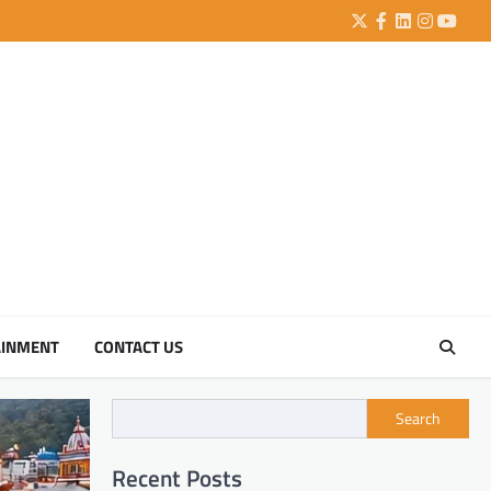
Twitter
Facebook
LinkedIn
Instagra
YouTu
AINMENT
CONTACT US
Search
Recent Posts