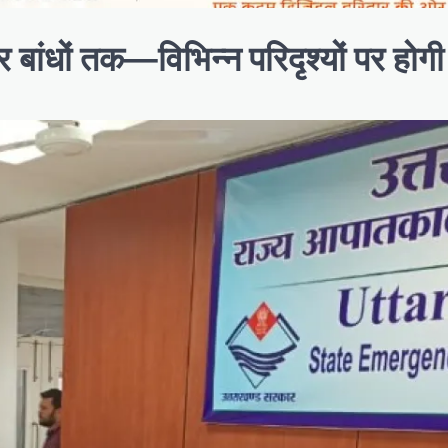
र बांधों तक—विभिन्न परिदृश्यों पर होगी