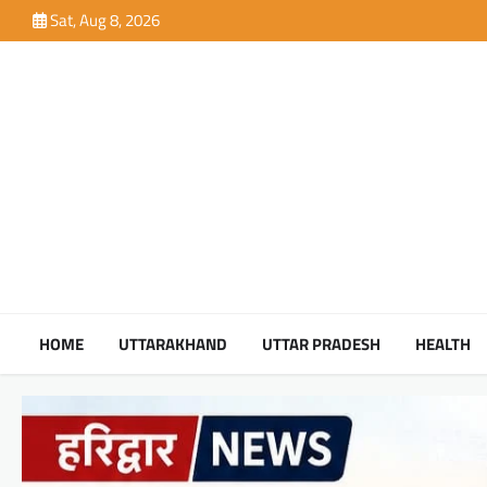
Skip
Sat, Aug 8, 2026
to
content
HOME
UTTARAKHAND
UTTAR PRADESH
HEALTH