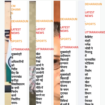
DEHARADUN
CM
,
DHAMI
LATEST
G
NEWS
,
DEHARADUN
,
DEHARADUN
DEHARADUN
,
SPORTS
,
,
LATEST
,
LATEST
LATEST
NEWS
UTTARAKHAN
NEWS
NEWS
,
कैबिनेट
,
,
SPORTS
मंत्री
SPORTS
SPORTS
,
गणेश
,
,
UTTARAKHAND
जोशी ने
UTTARAKHAND
UTTARAKHAND
मुख्यमंत्री
भिलाडू
खेल
मुख्यमंत्री
उदीयमान
में
मंत्री
ने
खिलाड़ी
प्रस्तावित
रेखा
अधिकारियों
उन्नयन
स्टेडियम
आर्या ने
को
योजना
के
कहा कि
निर्देश
और
निर्माण
उपयोगी
दिए कि
मुख्यमंत्री
को
सुझावों
उत्तराखंड
खिलाड़ी
लेकर
को नई
क्रीड़ा
प्रोत्साहन
खेल
खेल
विश्वविद्यालय
योजना
विभाग,
नीति में
के सभी
के चयन
वन
शामिल
निर्माण
ट्रायल
विभाग
करने पर
कार्य
की
एवं
विचार
निर्धारित
तिथियां
पेयजल
किया
समय-
हो गयी है
निगम के