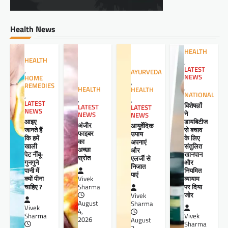
Health News
HEALTH
HEALTH
,
LATEST
,
AYURVEDA
NEWS
HOME
,
REMEDIES
,
HEALTH
HEALTH
NATIONAL
,
,
,
LATEST
विशेषज्ञों
LATEST
LATEST
NEWS
ने
NEWS
NEWS
आइए
डायबिटीज
अंजीर
आयुर्वेदिक
जानते हैं
से बचाव
फाइबर
उपाय
कि हमें
के लिए
का
अपनाएं
खाली
संतुलित
अच्छा
और
पेट नींबू-
खानपान
स्रोत
एलर्जी से
गुनगुने
और
निजात
पानी में
नियमित
पाएं
क्यों पीना
व्यायाम
Vivek
चाहिए ?
पर दिया
Sharma
जोर
Vivek
August
Sharma
Vivek
4,
Sharma
Vivek
2026
August
Sharma