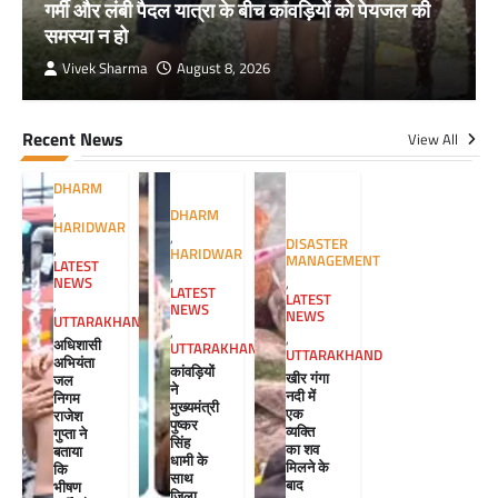
गर्मी और लंबी पैदल यात्रा के बीच कांवड़ियों को पेयजल की
समस्या न हो
Vivek Sharma
August 8, 2026
Recent News
View All
DHARM
,
DHARM
HARIDWAR
,
DISASTER
,
HARIDWAR
MANAGEMENT
LATEST
,
NEWS
,
LATEST
LATEST
,
NEWS
NEWS
UTTARAKHAND
,
,
अधिशासी
UTTARAKHAND
UTTARAKHAND
अभियंता
कांवड़ियों
खीर गंगा
जल
ने
नदी में
निगम
मुख्यमंत्री
एक
राजेश
पुष्कर
व्यक्ति
गुप्ता ने
सिंह
का शव
बताया
धामी के
मिलने के
कि
साथ
बाद
भीषण
जिला