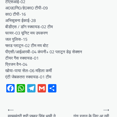
टीएसआई-02
अ0उ0नि0/हे0का0 टीपी-09
का0 टीपी-16
अभिसूचना ईकाई-28
बीडीएस / डॉग स्क्वायड-02 टीम
फायर-03 यूनिट मय उपकरण
जल पुलिस-15
फ्लड प्लाटून-02 टीम मय बोट
पीएसी/आईआरबी-04 कंपनी+ 02 प्लाटून डेढ़ सेक्शन
टीयर गैस स्क्वायड-01
प्रिजन वैन-04
खोया-पाया सेल-06 महिला कर्मी
एंटी जेबकतरा स्क्वायड-01 टीम
Facebook
WhatsApp
Telegram
Gmail
Share
Post
⟵
⟶
navigation
मुख्यमंत्री श्री पुष्कर सिंह धामी ने
गंगा स्नान के लिए आ रही