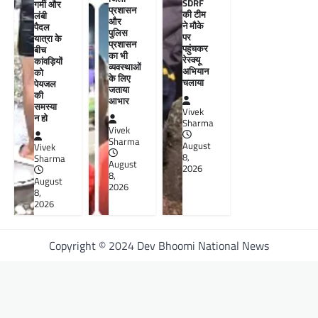
SDRF
गर्मी और
प्रशासन
की टीम
लंबी
और
ने मौके
पैदल
पुलिस
पर
यात्रा के
प्रशासन
पहुंचकर
बीच
का भी
रेस्क्यू
कांवड़ियों
व्यवस्थाओं
अभियान
को
के लिए
चलाया
पेयजल
जताया
की
आभार
समस्या
Vivek
न हो
Sharma
Vivek
Sharma
August
Vivek
8,
Sharma
August
2026
8,
August
2026
8,
2026
Copyright © 2024 Dev Bhoomi National News