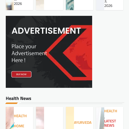
3,
2026
2026
Health News
HEALTH
HEALTH
,
LATEST
,
AYURVEDA
NEWS
HOME
,