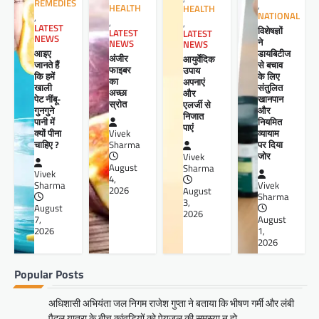
REMEDIES
,
HEALTH
HEALTH
NATIONAL
,
,
,
LATEST
विशेषज्ञों
LATEST
LATEST
NEWS
ने
NEWS
NEWS
आइए
डायबिटीज
अंजीर
आयुर्वेदिक
जानते हैं
से बचाव
फाइबर
उपाय
कि हमें
के लिए
का
अपनाएं
खाली
संतुलित
अच्छा
और
पेट नींबू-
खानपान
स्रोत
एलर्जी से
गुनगुने
और
निजात
पानी में
नियमित
पाएं
क्यों पीना
व्यायाम
Vivek
चाहिए ?
पर दिया
Sharma
जोर
Vivek
August
Sharma
Vivek
4,
Sharma
Vivek
2026
August
Sharma
3,
August
2026
7,
August
2026
1,
2026
Popular Posts
अधिशासी अभियंता जल निगम राजेश गुप्ता ने बताया कि भीषण गर्मी और लंबी
पैदल यात्रा के बीच कांवड़ियों को पेयजल की समस्या न हो