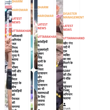
DHARM
,
DHARM
HARIDWAR
,
DISASTER
,
HARIDWAR
MANAGEMENT
LATEST
,
NEWS
,
LATEST
LATEST
,
NEWS
NEWS
UTTARAKHAND
,
,
अधिशासी
UTTARAKHAND
UTTARAKHAND
अभियंता
कांवड़ियों
खीर गंगा
जल
ने
नदी में
निगम
मुख्यमंत्री
एक
राजेश
पुष्कर
व्यक्ति
गुप्ता ने
सिंह
का शव
बताया
धामी के
मिलने के
कि
साथ
बाद
भीषण
जिला
SDRF
गर्मी और
प्रशासन
की टीम
लंबी
और
ने मौके
पैदल
पुलिस
पर
यात्रा के
प्रशासन
पहुंचकर
बीच
का भी
रेस्क्यू
कांवड़ियों
व्यवस्थाओं
अभियान
को
के लिए
चलाया
पेयजल
जताया
की
आभार
समस्या
Vivek