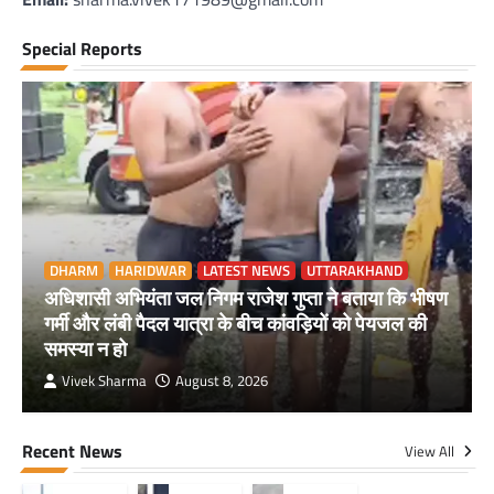
Special Reports
DHARM
HARIDWAR
LATEST NEWS
UTTARAKHAND
अधिशासी अभियंता जल निगम राजेश गुप्ता ने बताया कि भीषण
गर्मी और लंबी पैदल यात्रा के बीच कांवड़ियों को पेयजल की
समस्या न हो
Vivek Sharma
August 8, 2026
Recent News
View All