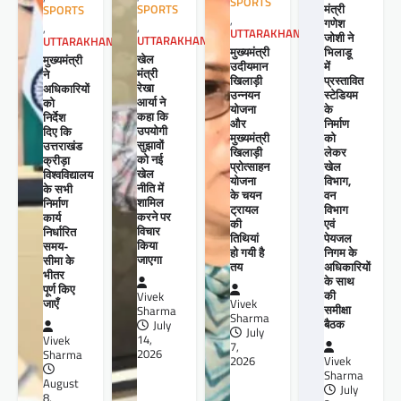
SPORTS
मंत्री
SPORTS
SPORTS
,
गणेश
,
,
UTTARAKHAND
जोशी ने
UTTARAKHAND
UTTARAKHAND
मुख्यमंत्री
भिलाडू
खेल
मुख्यमंत्री
उदीयमान
में
मंत्री
ने
खिलाड़ी
प्रस्तावित
रेखा
अधिकारियों
उन्नयन
स्टेडियम
आर्या ने
को
योजना
के
कहा कि
निर्देश
और
निर्माण
उपयोगी
दिए कि
मुख्यमंत्री
को
सुझावों
उत्तराखंड
खिलाड़ी
लेकर
को नई
क्रीड़ा
प्रोत्साहन
खेल
खेल
विश्वविद्यालय
योजना
विभाग,
नीति में
के सभी
के चयन
वन
शामिल
निर्माण
ट्रायल
विभाग
करने पर
कार्य
की
एवं
विचार
निर्धारित
तिथियां
पेयजल
किया
समय-
हो गयी है
निगम के
जाएगा
सीमा के
तय
अधिकारियों
भीतर
के साथ
पूर्ण किए
की
Vivek
जाएँ
Vivek
समीक्षा
Sharma
Sharma
बैठक
July
July
14,
Vivek
7,
2026
Sharma
2026
Vivek
Sharma
August
July
8,