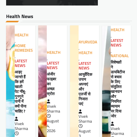
Health News
HEALTH
HEALTH
,
LATEST
,
AYURVEDA
NEWS
HOME
,
REMEDIES
,
HEALTH
HEALTH
NATIONAL
,
,
,
LATEST
विशेषज्ञों
LATEST
LATEST
NEWS
ने
NEWS
NEWS
आइए
डायबिटीज
अंजीर
आयुर्वेदिक
जानते हैं
से बचाव
फाइबर
उपाय
कि हमें
के लिए
का
अपनाएं
खाली
संतुलित
अच्छा
और
पेट नींबू-
खानपान
स्रोत
एलर्जी से
गुनगुने
और
निजात
पानी में
नियमित
पाएं
क्यों पीना
व्यायाम
Vivek
चाहिए ?
पर दिया
Sharma
जोर
Vivek
August
Sharma
Vivek
4,
Sharma
Vivek
2026
August
Sharma
3,