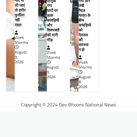
नींद ना
प्रमुख
गर्मी और
ली जाएं
गंगा
लंबी
तो शरीर
घाटों पर
पैदल
फुर्तीला
डाक
यात्रा के
नहीं
कांवड़ियों
बीच
रहता
और
कांवड़ियों
शिवभक्तों
को
की भारी
पेयजल
Vivek
भीड़
की
Sharma
समस्या
न हो
August
Vivek
9,
Sharma
2026
Vivek
August
Sharma
9,
2026
August
8,
2026
Copyright © 2024 Dev Bhoomi National News