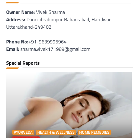
Owner Name:
Vivek Sharma
Address:
Dandi ibrahimpur Bahadrabad, Haridwar
Uttarakhand-249402
Phone No:
+91-9639995964
Email:
sharma.vivek171989@gmail.com
Special Reports
AYURVEDA
HEALTH & WELLNESS
HOME REMEDIES