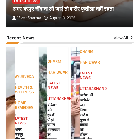
LATEST NEWS
अगर भरपूर नींद ना ली जाएं तो शरीर फुर्तीला नहीं रहता
Vivek Sharma
August 9, 2026
Recent News
View All
DHARM
,
DHARM
HARIDWAR
,
,
HARIDWAR
LATEST
AYURVEDA
NEWS
,
,
LATEST
,
HEALTH &
NEWS
UTTARAKHAND
WELLNESS
,
अधिशासी
,
UTTARAKHAND
अभियंता
HOME
रविवार
जल
REMEDIES
को
निगम
,
हरकी
राजेश
LATEST
पौड़ी
गुप्ता ने
NEWS
समेत
बताया
अगर
आसपास
कि
भरपूर
के
भीषण