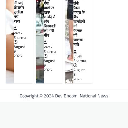
ली जाएं
गंगा
लंबी
तो शरीर
घाटों पर
पैदल
फुर्तीला
डाक
यात्रा के
नहीं
कांवड़ियों
बीच
रहता
और
कांवड़ियों
शिवभक्तों
को
की भारी
पेयजल
Vivek
भीड़
की
Sharma
समस्या
न हो
August
Vivek
9,
Sharma
2026
Vivek
August
Sharma
9,
2026
August
8,
2026
Copyright © 2024 Dev Bhoomi National News