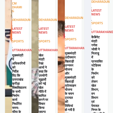
DEHARADUN
CM
,
DHAMI
LATEST
G
NEWS
,
DEHARADUN
,
DEHARADUN
DEHARADUN
,
SPORTS
,
,
LATEST
,
LATEST
LATEST
NEWS
UTTARAKHAN
NEWS
NEWS
,
कैबिनेट
,
,
SPORTS
मंत्री
SPORTS
SPORTS
,
गणेश
,
,
UTTARAKHAND
जोशी ने
UTTARAKHAND
UTTARAKHAND
मुख्यमंत्री
भिलाडू
खेल
मुख्यमंत्री
उदीयमान
में
मंत्री
ने
खिलाड़ी
प्रस्तावित
रेखा
अधिकारियों
उन्नयन
स्टेडियम
आर्या ने
को
योजना
के
कहा कि
निर्देश
और
निर्माण
उपयोगी
दिए कि
मुख्यमंत्री
को
सुझावों
उत्तराखंड
खिलाड़ी
लेकर
को नई
क्रीड़ा
प्रोत्साहन
खेल
खेल
विश्वविद्यालय
योजना
विभाग,
नीति में
के सभी
के चयन
वन
शामिल
निर्माण
ट्रायल
विभाग
करने पर
कार्य
की
एवं
विचार
निर्धारित
तिथियां
पेयजल
किया
समय-
हो गयी है
निगम के
जाएगा
सीमा के