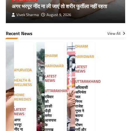
अगर भरपूर नींद ना ली जाएं तो शरीर फुर्तीला नहीं रहता
Vivek Sharma
August 9, 2026
Recent News
View All
DHARM
,
DHARM
HARIDWAR
,
,
HARIDWAR
LATEST
AYURVEDA
NEWS
,
,
LATEST
,
HEALTH &
NEWS
UTTARAKHAND
WELLNESS
,
अधिशासी
,
UTTARAKHAND
अभियंता
HOME
रविवार
जल
REMEDIES
को
निगम
,
हरकी
राजेश
LATEST
पौड़ी
गुप्ता ने
NEWS
समेत
बताया
अगर
आसपास
कि
भरपूर
के
भीषण
नींद ना
प्रमुख
गर्मी और