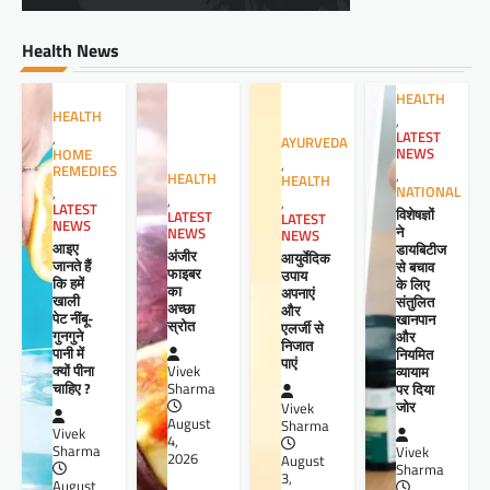
Health News
HEALTH
HEALTH
,
LATEST
,
AYURVEDA
NEWS
HOME
,
REMEDIES
,
HEALTH
HEALTH
NATIONAL
,
,
,
LATEST
विशेषज्ञों
LATEST
LATEST
NEWS
ने
NEWS
NEWS
आइए
डायबिटीज
अंजीर
आयुर्वेदिक
जानते हैं
से बचाव
फाइबर
उपाय
कि हमें
के लिए
का
अपनाएं
खाली
संतुलित
अच्छा
और
पेट नींबू-
खानपान
स्रोत
एलर्जी से
गुनगुने
और
निजात
पानी में
नियमित
पाएं
क्यों पीना
व्यायाम
Vivek
चाहिए ?
पर दिया
Sharma
जोर
Vivek
August
Sharma
Vivek
4,
Sharma
Vivek
2026
August
Sharma
3,
August