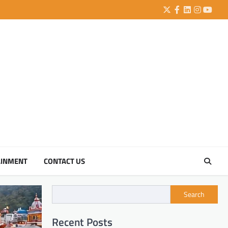
Twitter
Facebook
LinkedIn
Instagra
YouTu
AINMENT
CONTACT US
Search
Recent Posts