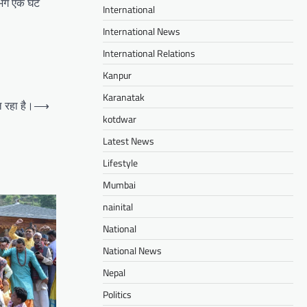
गभग एक घंटे
International
International News
International Relations
Kanpur
Karanatak
 रहा है।
⟶
kotdwar
Latest News
Lifestyle
Mumbai
nainital
National
National News
Nepal
Politics