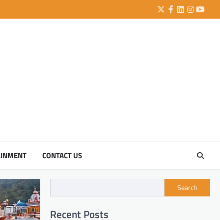
Twitter
Facebook
LinkedIn
Instagra
YouTu
AINMENT
CONTACT US
Search
Recent Posts