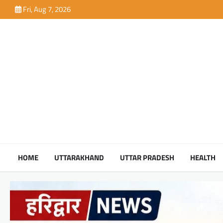
Skip
Fri, Aug 7, 2026
to
content
HOME
UTTARAKHAND
UTTAR PRADESH
HEALTH