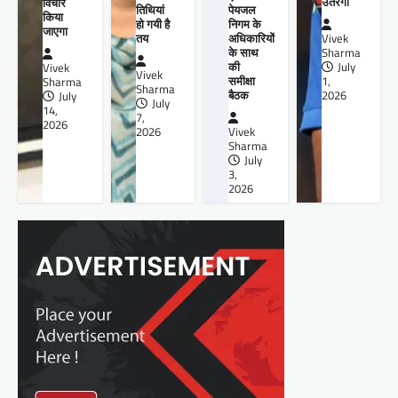
उतरेगी
विचार
तिथियां
पेयजल
किया
हो गयी है
निगम के
जाएगा
तय
अधिकारियों
Vivek
के साथ
Sharma
की
July
Vivek
Vivek
समीक्षा
1,
Sharma
Sharma
बैठक
2026
July
July
14,
7,
2026
2026
Vivek
Sharma
July
3,
2026