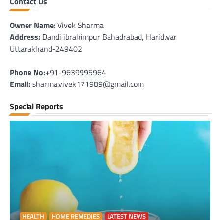
Contact Us
Owner Name:
Vivek Sharma
Address:
Dandi ibrahimpur Bahadrabad, Haridwar
Uttarakhand-249402
Phone No:
+91-9639995964
Email:
sharma.vivek171989@gmail.com
Special Reports
HEALTH
HOME REMEDIES
LATEST NEWS