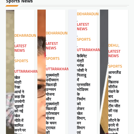
Sports News
DEHARADUN
,
LATEST
NEWS
DEHARADUN
,
DEHARADUN
,
SPORTS
,
LATEST
,
DEHLI
,
LATEST
NEWS
UTTARAKHAND
NEWS
LATEST
,
कैबिनेट
NEWS
,
SPORTS
मंत्री
SPORTS
,
,
गणेश
SPORTS
,
UTTARAKHAND
जोशी ने
UTTARAKHAND
आयरलैंड
मुख्यमंत्री
भिलाडू
के
खेल
उदीयमान
में
खिलाफ
मंत्री
खिलाड़ी
प्रस्तावित
सीरीज
रेखा
उन्नयन
स्टेडियम
गंवाने के
आर्या ने
योजना
के
बाद
कहा कि
और
निर्माण
भारतीय
उपयोगी
मुख्यमंत्री
को
टीम जीत
सुझावों
खिलाड़ी
लेकर
की राह
को नई
प्रोत्साहन
खेल
पर
खेल
योजना
विभाग,
लौटने के
नीति में
के चयन
वन
इरादे से
शामिल
ट्रायल
विभाग
मैदान में
करने पर
की
एवं