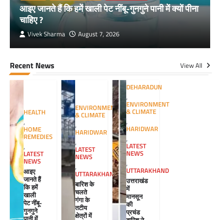
आइए जानते हैं कि हमें खाली पेट नींबू-गुनगुने पानी में क्यों पीना
चाहिए ?
Vivek Sharma
August 7, 2026
Recent News
View All
DEHARADUN
,
ENVIRONMENT
ENVIRONMENT
& CLIMATE
HEALTH
& CLIMATE
,
,
,
HARIDWAR
HOME
HARIDWAR
REMEDIES
,
,
LATEST
,
LATEST
NEWS
LATEST
NEWS
NEWS
,
,
UTTARAKHAND
आइए
UTTARAKHAND
जानते हैं
उत्तराखंड
बारिश के
कि हमें
में
चलते
खाली
मानसून
गंगा के
पेट नींबू-
की
तटीय
गुनगुने
प्रचंड
क्षेत्रों में
पानी में