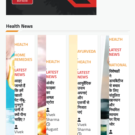
Health News
HEALTH
HEALTH
,
LATEST
,
AYURVEDA
NEWS
HOME
,
REMEDIES
,
HEALTH
HEALTH
NATIONAL
,
,
,
LATEST
विशेषज्ञों
LATEST
LATEST
NEWS
ने
NEWS
NEWS
आइए
डायबिटीज
अंजीर
आयुर्वेदिक
जानते हैं
से बचाव
फाइबर
उपाय
कि हमें
के लिए
का
अपनाएं
खाली
संतुलित
अच्छा
और
पेट नींबू-
खानपान
स्रोत
एलर्जी से
गुनगुने
और
निजात
पानी में
नियमित
पाएं
क्यों पीना
व्यायाम
Vivek
चाहिए ?
पर दिया
Sharma
जोर
Vivek
August
Sharma
Vivek
4,