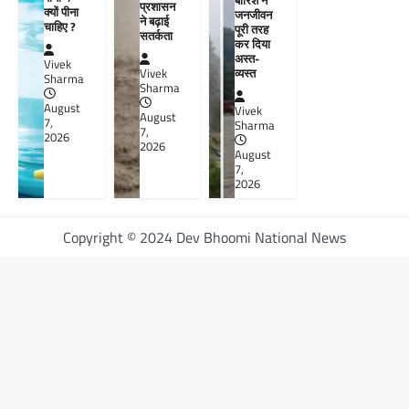
बारिश ने
प्रशासन
क्यों पीना
जनजीवन
ने बढ़ाई
चाहिए ?
पूरी तरह
सतर्कता
कर दिया
अस्त-
Vivek
व्यस्त
Vivek
Sharma
Sharma
August
Vivek
August
7,
Sharma
7,
2026
2026
August
7,
2026
Copyright © 2024 Dev Bhoomi National News