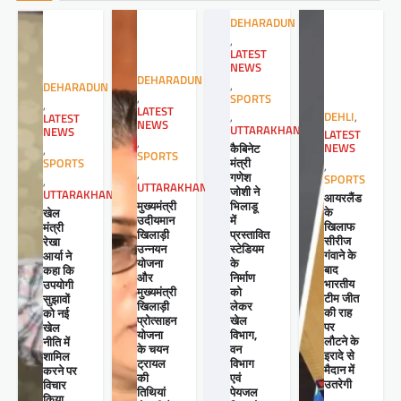
DEHARADUN
,
LATEST
NEWS
DEHARADUN
,
DEHARADUN
,
SPORTS
,
LATEST
,
DEHLI
,
LATEST
NEWS
UTTARAKHAND
NEWS
LATEST
,
कैबिनेट
NEWS
,
SPORTS
मंत्री
SPORTS
,
,
गणेश
SPORTS
,
UTTARAKHAND
जोशी ने
UTTARAKHAND
आयरलैंड
मुख्यमंत्री
भिलाडू
के
खेल
उदीयमान
में
खिलाफ
मंत्री
खिलाड़ी
प्रस्तावित
सीरीज
रेखा
उन्नयन
स्टेडियम
गंवाने के
आर्या ने
योजना
के
बाद
कहा कि
और
निर्माण
भारतीय
उपयोगी
मुख्यमंत्री
को
टीम जीत
सुझावों
खिलाड़ी
लेकर
की राह
को नई
प्रोत्साहन
खेल
पर
खेल
योजना
विभाग,
लौटने के
नीति में
के चयन
वन
इरादे से
शामिल
ट्रायल
विभाग
मैदान में
करने पर
की
एवं
उतरेगी
विचार
तिथियां
पेयजल
किया