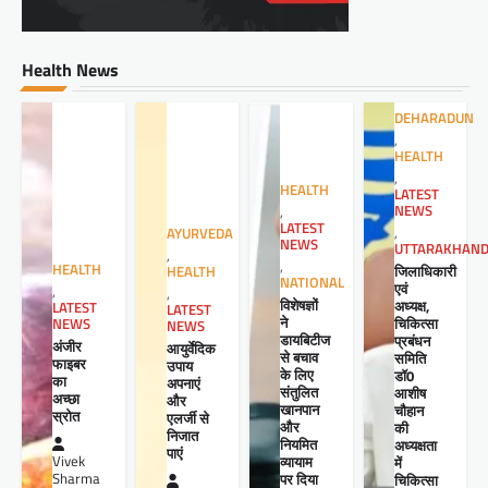
Health News
DEHARADUN
,
HEALTH
,
HEALTH
LATEST
NEWS
,
LATEST
,
AYURVEDA
NEWS
UTTARAKHAN
,
,
HEALTH
जिलाधिकारी
HEALTH
NATIONAL
एवं
,
,
विशेषज्ञों
अध्यक्ष,
LATEST
LATEST
ने
चिकित्सा
NEWS
NEWS
डायबिटीज
प्रबंधन
अंजीर
आयुर्वेदिक
से बचाव
समिति
फाइबर
उपाय
के लिए
डॉ0
का
अपनाएं
संतुलित
आशीष
अच्छा
और
खानपान
चौहान
स्रोत
एलर्जी से
और
की
निजात
नियमित
अध्यक्षता
पाएं
व्यायाम
Vivek
में
पर दिया
Sharma
चिकित्सा