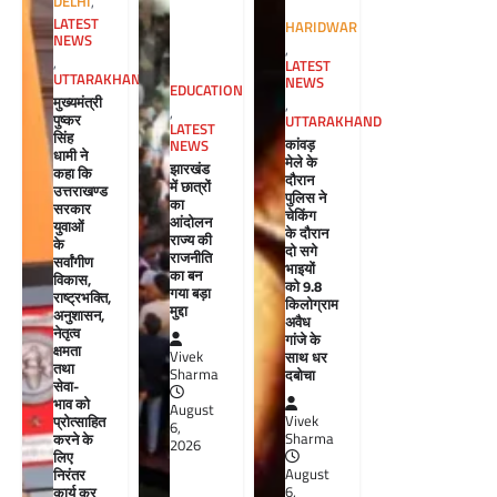
DELHI
,
LATEST
HARIDWAR
NEWS
,
,
LATEST
UTTARAKHAND
NEWS
EDUCATION
मुख्यमंत्री
,
,
पुष्कर
UTTARAKHAND
LATEST
सिंह
कांवड़
NEWS
धामी ने
मेले के
झारखंड
कहा कि
दौरान
में छात्रों
उत्तराखण्ड
पुलिस ने
का
सरकार
चेकिंग
आंदोलन
युवाओं
के दौरान
राज्य की
के
दो सगे
राजनीति
सर्वांगीण
भाइयों
का बन
विकास,
को 9.8
गया बड़ा
राष्ट्रभक्ति,
किलोग्राम
मुद्दा
अनुशासन,
अवैध
नेतृत्व
गांजे के
क्षमता
साथ धर
Vivek
तथा
दबोचा
Sharma
सेवा-
भाव को
August
Vivek
प्रोत्साहित
6,
Sharma
करने के
2026
लिए
August
निरंतर
6,
कार्य कर