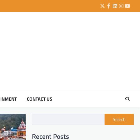
Twitter
Facebook
LinkedIn
Instagra
YouTu
AINMENT
CONTACT US
Search
Recent Posts