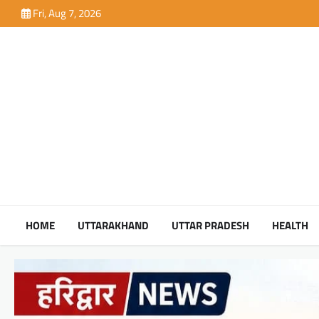
Skip
Fri, Aug 7, 2026
to
content
HOME
UTTARAKHAND
UTTAR PRADESH
HEALTH