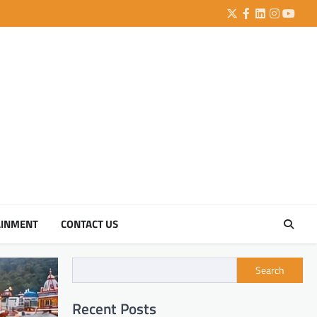
Twitter
Facebook
LinkedIn
Instagra
YouTu
AINMENT
CONTACT US
Search
Recent Posts