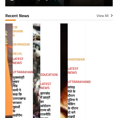
Recent News
View All
CM
DHAMI
G
,
DEHRADUN
,
DELHI
,
LATEST
HARIDWAR
NEWS
,
,
LATEST
UTTARAKHAND
NEWS
EDUCATION
मुख्यमंत्री
,
,
पुष्कर
UTTARAKHAND
LATEST
सिंह
कांवड़
NEWS
धामी ने
मेले के
झारखंड
कहा कि
दौरान
में छात्रों
उत्तराखण्ड
पुलिस ने
का
सरकार
चेकिंग
आंदोलन
युवाओं
के दौरान
राज्य की
के
दो सगे
राजनीति
सर्वांगीण
भाइयों