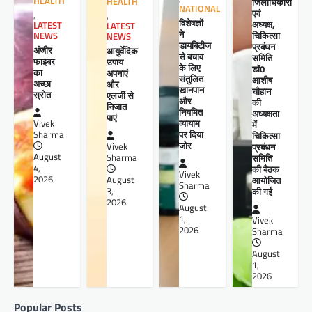
HEALTH
जिलाधिकारी
HEALTH
NATIONAL
एवं
,
,
विशेषज्ञों
अध्यक्ष,
LATEST
LATEST
ने
चिकित्सा
NEWS
NEWS
डायबिटीज
प्रबंधन
अंजीर
आयुर्वेदिक
से बचाव
समिति
फाइबर
उपाय
के लिए
डॉ0
का
अपनाएं
संतुलित
आशीष
अच्छा
और
खानपान
चौहान
स्रोत
एलर्जी से
और
की
निजात
नियमित
अध्यक्षता
पाएं
व्यायाम
Vivek
में
पर दिया
Sharma
चिकित्सा
जोर
प्रबंधन
Vivek
August
समिति
Sharma
4,
की बैठक
Vivek
2026
आयोजित
August
Sharma
की गई
3,
2026
August
1,
Vivek
2026
Sharma
August
1,
2026
Popular Posts