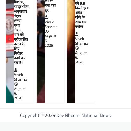
का बन
विकास,
को 9.8
गया बड़ा
राष्ट्रभक्ति,
किलोग्राम
मुद्दा
अनुशासन,
अवैध
नेतृत्व
गांजे के
क्षमता
साथ धर
Vivek
तथा
दबोचा
Sharma
सेवा-
भाव को
August
Vivek
प्रोत्साहित
6,
Sharma
करने के
2026
लिए
August
निरंतर
6,
कार्य कर
2026
रही है।
Vivek
Sharma
August
6,
2026
Copyright © 2024 Dev Bhoomi National News