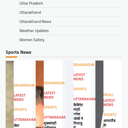
Uttar Pradesh
Uttarakhand
Uttarakhand News
Weather Updates
Women Safety
Sports News
DEHARADUN
,
LATEST
NEWS
DEHARADUN
,
DEHARADUN
,
SPORTS
,
LATEST
,
DEHLI
,
LATEST
NEWS
UTTARAKHAND
NEWS
LATEST
,
कैबिनेट
NEWS
,
SPORTS
मंत्री
SPORTS
,
,
गणेश
SPORTS
,
UTTARAKHAND
जोशी ने
UTTARAKHAND
आयरलैंड
मुख्यमंत्री
भिलाडू
के
खेल
उदीयमान
में