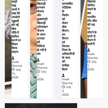
खिलाफ
मंत्री
खिलाड़ी
प्रस्तावित
सीरीज
रेखा
उन्नयन
स्टेडियम
गंवाने के
आर्या ने
योजना
के
बाद
कहा कि
और
निर्माण
भारतीय
उपयोगी
मुख्यमंत्री
को
टीम जीत
सुझावों
खिलाड़ी
लेकर
की राह
को नई
प्रोत्साहन
खेल
पर
खेल
योजना
विभाग,
लौटने के
नीति में
के चयन
वन
इरादे से
शामिल
ट्रायल
विभाग
मैदान में
करने पर
की
एवं
उतरेगी
विचार
तिथियां
पेयजल
किया
हो गयी है
निगम के
जाएगा
तय
अधिकारियों
Vivek
के साथ
Sharma
की
July
Vivek
Vivek
समीक्षा
1,
Sharma
Sharma
बैठक
2026
July
July
14,
7,
2026
2026
Vivek
Sharma
July
3,
2026