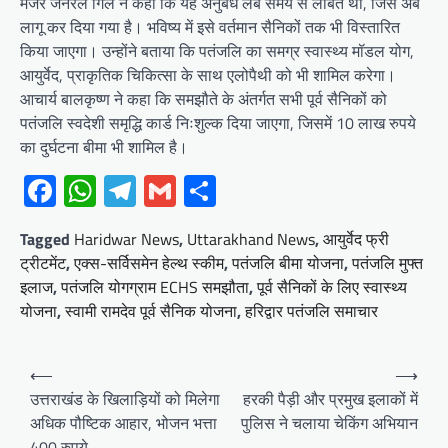
मेजर जनरल गिल ने कहा कि यह अनुबंध लंबे समय से लंबित था, जिसे अब
लागू कर दिया गया है। भविष्य में इसे वर्तमान सैनिकों तक भी विस्तारित
किया जाएगा। उन्होंने बताया कि पतंजलि का समग्र स्वास्थ्य मॉडल योग,
आयुर्वेद, प्राकृतिक चिकित्सा के साथ एलोपैथी को भी शामिल करेगा।
आचार्य बालकृष्ण ने कहा कि समझौते के अंतर्गत सभी पूर्व सैनिकों को
पतंजलि स्वदेशी समृद्धि कार्ड निःशुल्क दिया जाएगा, जिसमें 10 लाख रुपये
का दुर्घटना बीमा भी शामिल है।
Facebook
WhatsApp
Telegram
Gmail
Share
Tagged
Haridwar News
,
Uttarakhand News
,
आयुर्वेद फ्री
ट्रीटमेंट
,
एक्स-सर्विसमेन हेल्थ स्कीम
,
पतंजलि बीमा योजना
,
पतंजलि मुफ्त
इलाज
,
पतंजलि योगग्राम ECHS समझौता
,
पूर्व सैनिकों के लिए स्वास्थ्य
योजना
,
स्वामी रामदेव पूर्व सैनिक योजना
,
हरिद्वार पतंजलि समाचार
Post
⟵
⟶
navigation
उत्तराखंड के खिलाड़ियों को मिलेगा
हरकी पैड़ी और प्रमुख इलाकों में
अधिक पौष्टिक आहार, भोजन भत्ता
पुलिस ने चलाया चेकिंग अभियान
400 रुपये