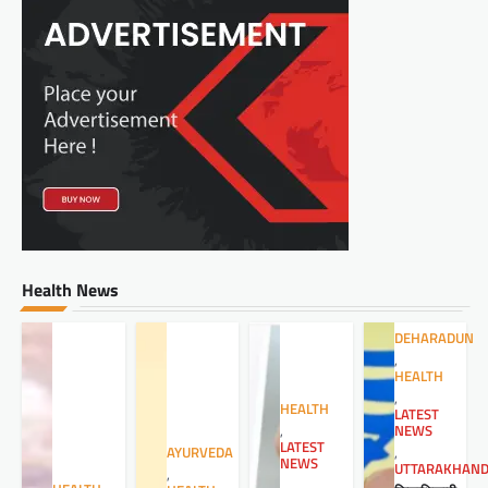
Health News
DEHARADUN
,
HEALTH
,
HEALTH
LATEST
NEWS
,
LATEST
,
AYURVEDA
NEWS
UTTARAKHAN
,
,