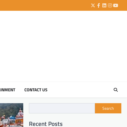
Twitter
Facebook
LinkedIn
Instagra
YouTu
AINMENT
CONTACT US
Search
Recent Posts