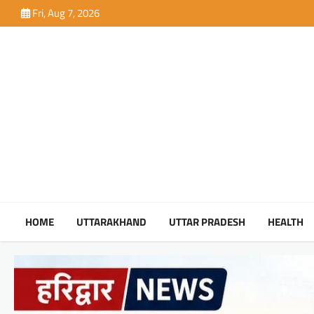
Skip
Fri, Aug 7, 2026
to
content
HOME
UTTARAKHAND
UTTAR PRADESH
HEALTH