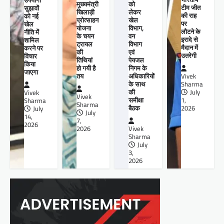
उपयोगी
मुख्यमंत्री
को
टीम जीत
सुझावों
खिलाड़ी
लेकर
की राह
को नई
प्रोत्साहन
खेल
पर
खेल
योजना
विभाग,
लौटने के
नीति में
के चयन
वन
इरादे से
शामिल
ट्रायल
विभाग
मैदान में
करने पर
की
एवं
उतरेगी
विचार
तिथियां
पेयजल
किया
हो गयी है
निगम के
जाएगा
तय
अधिकारियों
Vivek
के साथ
Sharma
की
July
Vivek
Vivek
समीक्षा
1,
Sharma
Sharma
बैठक
2026
July
July
14,
7,
2026
2026
Vivek
Sharma
July
3,
2026