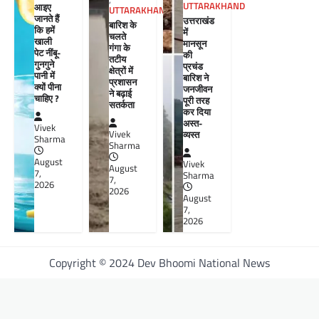
UTTARAKHAND
आइए
UTTARAKHAND
जानते हैं
उत्तराखंड
बारिश के
कि हमें
में
चलते
खाली
मानसून
गंगा के
पेट नींबू-
की
तटीय
गुनगुने
प्रचंड
क्षेत्रों में
पानी में
बारिश ने
प्रशासन
क्यों पीना
जनजीवन
ने बढ़ाई
चाहिए ?
पूरी तरह
सतर्कता
कर दिया
अस्त-
Vivek
व्यस्त
Vivek
Sharma
Sharma
August
Vivek
August
7,
Sharma
7,
2026
2026
August
7,
2026
Copyright © 2024 Dev Bhoomi National News