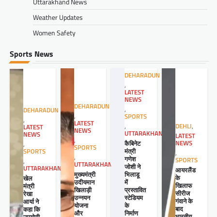
Uttarakhand News
Weather Updates
Women Safety
Sports News
DEHARADUN
,
LATEST
NEWS
DEHARADUN
,
DEHARADUN
,
SPORTS
,
LATEST
,
DEHLI
,
LATEST
NEWS
UTTARAKHAND
NEWS
LATEST
,
कैबिनेट
NEWS
,
SPORTS
मंत्री
SPORTS
,
,
गणेश
SPORTS
,
UTTARAKHAND
जोशी ने
UTTARAKHAND
आयरलैंड
मुख्यमंत्री
भिलाडू
के
खेल
उदीयमान
में
खिलाफ
मंत्री
खिलाड़ी
प्रस्तावित
सीरीज
रेखा
उन्नयन
स्टेडियम
गंवाने के
आर्या ने
योजना
के
बाद
कहा कि
और
निर्माण
भारतीय