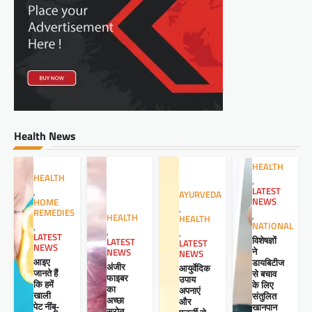
Health News
HEALTH
HEALTH
,
LATEST
,
AYURVEDA
NEWS
HOME
,
REMEDIES
,
HEALTH
HEALTH
NATIONAL
,
,
,
LATEST
विशेषज्ञों
LATEST
LATEST
NEWS
ने
NEWS
NEWS
आइए
डायबिटीज
अंजीर
आयुर्वेदिक
जानते हैं
से बचाव
फाइबर
उपाय
कि हमें
के लिए
का
अपनाएं
खाली
संतुलित
अच्छा
और
पेट नींबू-
खानपान
स्रोत