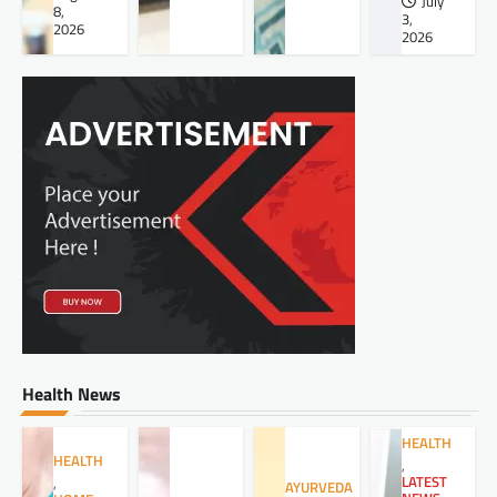
July
8,
3,
2026
2026
Health News
HEALTH
HEALTH
,
LATEST
,
AYURVEDA