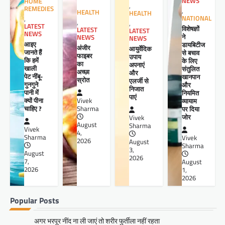
NEWS
HOME
,
REMEDIES
,
HEALTH
HEALTH
NATIONAL
,
,
,
LATEST
विशेषज्ञों
LATEST
LATEST
NEWS
ने
NEWS
NEWS
आइए
डायबिटीज
अंजीर
आयुर्वेदिक
जानते हैं
से बचाव
फाइबर
उपाय
कि हमें
के लिए
का
अपनाएं
खाली
संतुलित
अच्छा
और
पेट नींबू-
खानपान
स्रोत
एलर्जी से
गुनगुने
और
निजात
पानी में
नियमित
पाएं
क्यों पीना
व्यायाम
Vivek
चाहिए ?
पर दिया
Sharma
जोर
Vivek
August
Sharma
Vivek
4,
Sharma
Vivek
2026
August
Sharma
3,
August
2026
7,
August
2026
1,
2026
Popular Posts
अगर भरपूर नींद ना ली जाएं तो शरीर फुर्तीला नहीं रहता