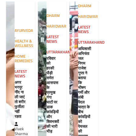
DHARM
,
DHARM
HARIDWAR
,
,
HARIDWAR
LATEST
AYURVEDA
NEWS
,
,
LATEST
,
HEALTH &
NEWS
UTTARAKHAND
WELLNESS
,
अधिशासी
,
UTTARAKHAND
अभियंता
HOME
रविवार
जल
REMEDIES
को
निगम
,
हरकी
राजेश
LATEST
पौड़ी
गुप्ता ने
NEWS
समेत
बताया
अगर
आसपास
कि
भरपूर
के
भीषण
नींद ना
प्रमुख
गर्मी और
ली जाएं
गंगा
लंबी
तो शरीर
घाटों पर
पैदल
फुर्तीला
डाक
यात्रा के
नहीं
कांवड़ियों
बीच
रहता
और
कांवड़ियों
शिवभक्तों
को
की भारी
पेयजल
Vivek
भीड़
की
Sharma
समस्या