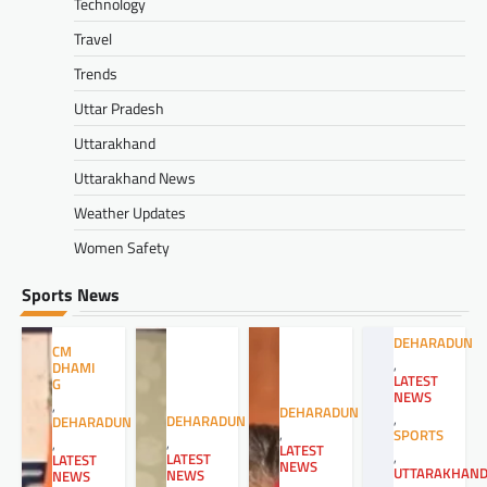
Technology
Travel
Trends
Uttar Pradesh
Uttarakhand
Uttarakhand News
Weather Updates
Women Safety
Sports News
DEHARADUN
CM
,
DHAMI
LATEST
G
NEWS
,
DEHARADUN
,
DEHARADUN
DEHARADUN
,
SPORTS
,
,
LATEST
,
LATEST
LATEST
NEWS
UTTARAKHAN
NEWS
NEWS