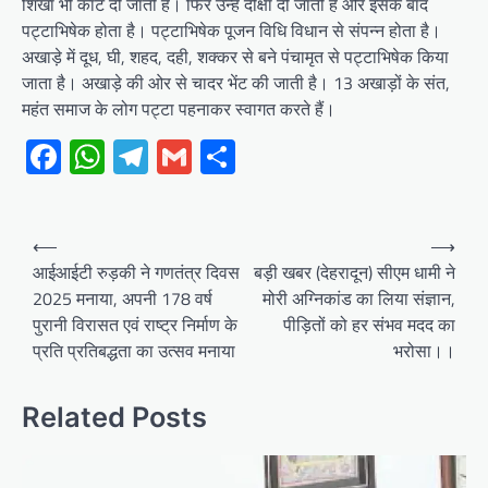
शिखा भी काट दी जाती है। फिर उन्हें दीक्षा दी जाती है और इसके बाद
पट्टाभिषेक होता है। पट्टाभिषेक पूजन विधि विधान से संपन्न होता है।
अखाड़े में दूध, घी, शहद, दही, शक्कर से बने पंचामृत से पट्टाभिषेक किया
जाता है। अखाड़े की ओर से चादर भेंट की जाती है। 13 अखाड़ों के संत,
महंत समाज के लोग पट्टा पहनाकर स्वागत करते हैं।
Facebook
WhatsApp
Telegram
Gmail
Share
Post
⟵
⟶
navigation
आईआईटी रुड़की ने गणतंत्र दिवस
बड़ी खबर (देहरादून) सीएम धामी ने
2025 मनाया, अपनी 178 वर्ष
मोरी अग्निकांड का लिया संज्ञान,
पुरानी विरासत एवं राष्ट्र निर्माण के
पीड़ितों को हर संभव मदद का
प्रति प्रतिबद्धता का उत्सव मनाया
भरोसा।।
Related Posts