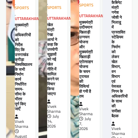
,
कैबिनेट
,
,
SPORTS
मंत्री
SPORTS
SPORTS
,
गणेश
,
,
UTTARAKHAND
जोशी ने
UTTARAKHAND
UTTARAKHAND
मुख्यमंत्री
भिलाडू
खेल
मुख्यमंत्री
उदीयमान
में
मंत्री
ने
खिलाड़ी
प्रस्तावित
रेखा
अधिकारियों
उन्नयन
स्टेडियम
आर्या ने
को
योजना
के
कहा कि
निर्देश
और
निर्माण
उपयोगी
दिए कि
मुख्यमंत्री
को
सुझावों
उत्तराखंड
खिलाड़ी
लेकर
को नई
क्रीड़ा
प्रोत्साहन
खेल
खेल
विश्वविद्यालय
योजना
विभाग,
नीति में
के सभी
के चयन
वन
शामिल
निर्माण
ट्रायल
विभाग
करने पर
कार्य
की
एवं
विचार
निर्धारित
तिथियां
पेयजल
किया
समय-
हो गयी है
निगम के
जाएगा
सीमा के
तय
अधिकारियों
भीतर
के साथ
पूर्ण किए
की
Vivek
जाएँ
Vivek
समीक्षा
Sharma
Sharma
बैठक
July
July
14,
Vivek
7,
2026
Sharma
2026
Vivek
Sharma
August