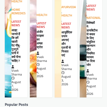
HEALTH
,
LATEST
,
AYURVEDA
NEWS
HOME
,
REMEDIES
,
HEALTH
HEALTH
NATIONAL
,
,
,
LATEST
विशेषज्ञों
LATEST
LATEST
NEWS
ने
NEWS
NEWS
आइए
डायबिटीज
अंजीर
आयुर्वेदिक
जानते हैं
से बचाव
फाइबर
उपाय
कि हमें
के लिए
का
अपनाएं
खाली
संतुलित
अच्छा
और
पेट नींबू-
खानपान
स्रोत
एलर्जी से
गुनगुने
और
निजात
पानी में
नियमित
पाएं
क्यों पीना
व्यायाम
Vivek
चाहिए ?
पर दिया
Sharma
जोर
Vivek
August
Sharma
Vivek
4,
Sharma
Vivek
2026
August
Sharma
3,
August
2026
7,
August
2026
1,
2026
Popular Posts