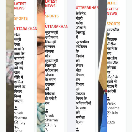
LATEST
,
DEHLI
,
LATEST
NEWS
UTTARAKHAND
NEWS
LATEST
,
कैबिनेट
NEWS
,
SPORTS
मंत्री
SPORTS
,
,
गणेश
SPORTS
,
UTTARAKHAND
जोशी ने
UTTARAKHAND
आयरलैंड
मुख्यमंत्री
भिलाडू
के
खेल
उदीयमान
में
खिलाफ
मंत्री
खिलाड़ी
प्रस्तावित
सीरीज
रेखा
उन्नयन
स्टेडियम
गंवाने के
आर्या ने
योजना
के
बाद
कहा कि
और
निर्माण
भारतीय
उपयोगी
मुख्यमंत्री
को
टीम जीत
सुझावों
खिलाड़ी
लेकर
की राह
को नई
प्रोत्साहन
खेल
पर
खेल
योजना
विभाग,
लौटने के
नीति में
के चयन
वन
इरादे से
शामिल
ट्रायल
विभाग
मैदान में
करने पर
की
एवं
उतरेगी
विचार
तिथियां
पेयजल
किया
हो गयी है
निगम के
जाएगा
तय
अधिकारियों
Vivek
के साथ
Sharma
की
July
Vivek
Vivek
समीक्षा
1,
Sharma
Sharma
बैठक
2026
July
July
14,
7,
2026