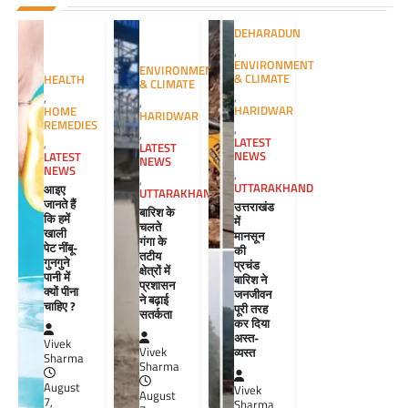
DEHARADUN
,
ENVIRONMENT
ENVIRONMENT
& CLIMATE
HEALTH
& CLIMATE
,
,
,
HARIDWAR
HOME
HARIDWAR
REMEDIES
,
,
LATEST
,
LATEST
NEWS
LATEST
NEWS
NEWS
,
,
UTTARAKHAND
आइए
UTTARAKHAND
जानते हैं
उत्तराखंड
बारिश के
कि हमें
में
चलते
खाली
मानसून
गंगा के
पेट नींबू-
की
तटीय
गुनगुने
प्रचंड
क्षेत्रों में
पानी में
बारिश ने
प्रशासन
क्यों पीना
जनजीवन
ने बढ़ाई
चाहिए ?
पूरी तरह
सतर्कता
कर दिया
अस्त-
Vivek
व्यस्त
Vivek
Sharma
Sharma
August
Vivek
August
7,
Sharma