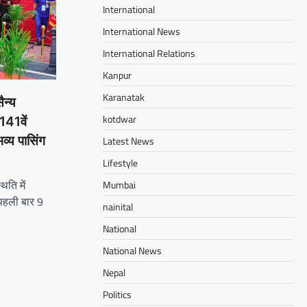
International
International News
International Relations
Kanpur
Karanatak
ैन्य
kotdwar
141वें
्य पासिंग
Latest News
Lifestyle
थिति में
Mumbai
पहली बार 9
nainital
National
am
il
hare
National News
Nepal
Politics