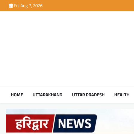
Skip
Fri, Aug 7, 2026
to
content
HOME
UTTARAKHAND
UTTAR PRADESH
HEALTH