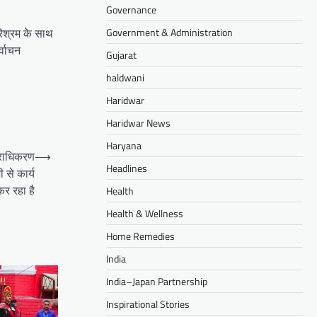
Governance
Government & Administration
परिश्रम के साथ
्वाचन
Gujarat
haldwani
Haridwar
Haridwar News
Haryana
प्राधिकरण
⟶
Headlines
 से कार्य
कर रहा है
Health
Health & Wellness
Home Remedies
India
India–Japan Partnership
Inspirational Stories