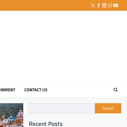
Twitter
Facebook
LinkedIn
Instagra
YouTu
AINMENT
CONTACT US
Search
Recent Posts