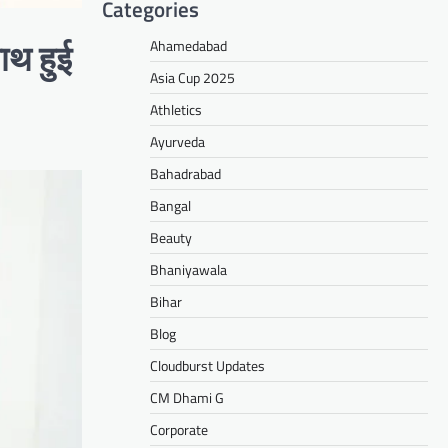
Categories
Ahamedabad
साथ हुई
Asia Cup 2025
Athletics
Ayurveda
Bahadrabad
Bangal
Beauty
Bhaniyawala
Bihar
Blog
Cloudburst Updates
CM Dhami G
Corporate