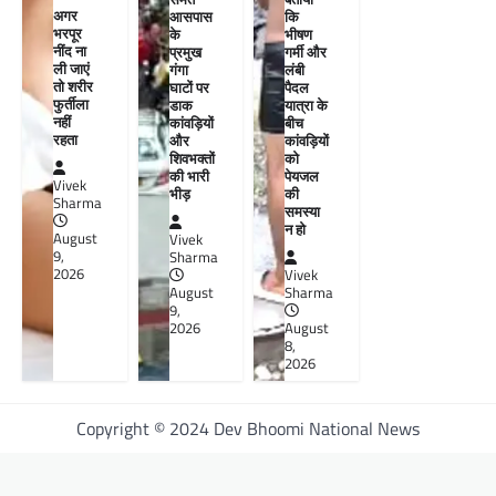
अगर
आसपास
कि
भरपूर
के
भीषण
नींद ना
प्रमुख
गर्मी और
ली जाएं
गंगा
लंबी
तो शरीर
घाटों पर
पैदल
फुर्तीला
डाक
यात्रा के
नहीं
कांवड़ियों
बीच
रहता
और
कांवड़ियों
शिवभक्तों
को
की भारी
पेयजल
Vivek
भीड़
की
Sharma
समस्या
न हो
August
Vivek
9,
Sharma
2026
Vivek
August
Sharma
9,
2026
August
8,
2026
Copyright © 2024 Dev Bhoomi National News