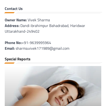
Contact Us
Owner Name:
Vivek Sharma
Address:
Dandi ibrahimpur Bahadrabad, Haridwar
Uttarakhand-249402
Phone No:
+91-9639995964
Email:
sharma.vivek171989@gmail.com
Special Reports