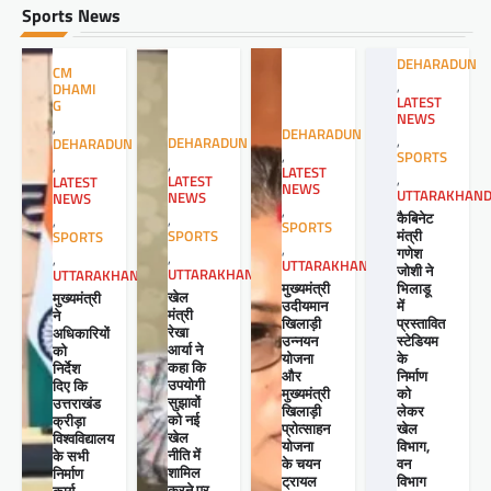
Sports News
DEHARADUN
CM
,
DHAMI
LATEST
G
NEWS
,
DEHARADUN
,
DEHARADUN
DEHARADUN
,
SPORTS
,
,
LATEST
,
LATEST
LATEST
NEWS
UTTARAKHAN
NEWS
NEWS
,
कैबिनेट
,
,
SPORTS
मंत्री
SPORTS
SPORTS
,
गणेश
,
,
UTTARAKHAND
जोशी ने
UTTARAKHAND
UTTARAKHAND
मुख्यमंत्री
भिलाडू
खेल
मुख्यमंत्री
उदीयमान
में
मंत्री
ने
खिलाड़ी
प्रस्तावित
रेखा
अधिकारियों
उन्नयन
स्टेडियम
आर्या ने
को
योजना
के
कहा कि
निर्देश
और
निर्माण
उपयोगी
दिए कि
मुख्यमंत्री
को
सुझावों
उत्तराखंड
खिलाड़ी
लेकर
को नई
क्रीड़ा
प्रोत्साहन
खेल
खेल
विश्वविद्यालय
योजना
विभाग,
नीति में
के सभी
के चयन
वन
शामिल
निर्माण
ट्रायल
विभाग
करने पर
कार्य