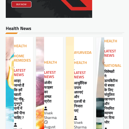
Health News
HEALTH
HEALTH
,
LATEST
,
AYURVEDA
NEWS
HOME
,
REMEDIES
,
HEALTH
HEALTH
NATIONAL
,
,
,
LATEST
विशेषज्ञों
LATEST
LATEST
NEWS
ने
NEWS
NEWS
आइए
डायबिटीज
अंजीर
आयुर्वेदिक
जानते हैं
से बचाव
फाइबर
उपाय
कि हमें
के लिए
का
अपनाएं
खाली
संतुलित
अच्छा
और
पेट नींबू-
खानपान
स्रोत
एलर्जी से
गुनगुने
और
निजात
पानी में
नियमित
पाएं
क्यों पीना
व्यायाम
Vivek
चाहिए ?
पर दिया
Sharma
जोर
Vivek
August
Sharma