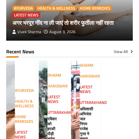
AYURVEDA
HEALTH & WELLNESS
HOME REMEDIES
LATEST NEWS
अगर भरपूर नींद ना ली जाएं तो शरीर फुर्तीला नहीं रहता
Vivek Sharma
August 9, 2026
Recent News
View All
DHARM
,
DHARM
HARIDWAR
,
,
HARIDWAR
LATEST
AYURVEDA
NEWS
,
,
LATEST
,
HEALTH &
NEWS
UTTARAKHAND
WELLNESS
,
अधिशासी
,
UTTARAKHAND
अभियंता
HOME
रविवार
जल
REMEDIES
को
निगम
,
हरकी
राजेश
LATEST
पौड़ी
गुप्ता ने
NEWS
समेत
बताया