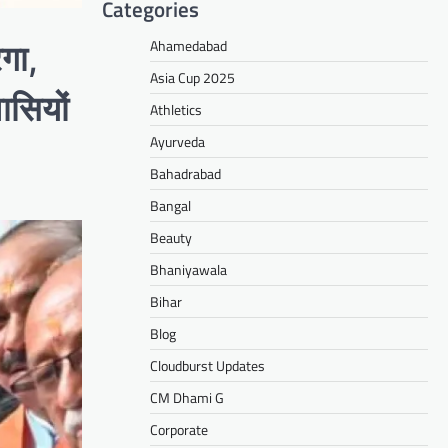
Categories
Ahamedabad
गा,
Asia Cup 2025
ासियों
Athletics
Ayurveda
Bahadrabad
Bangal
Beauty
Bhaniyawala
Bihar
Blog
Cloudburst Updates
CM Dhami G
Corporate