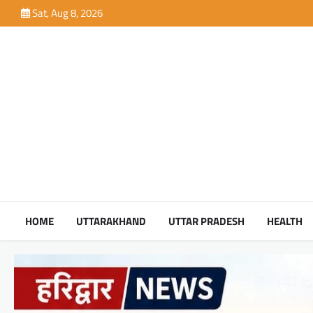
Skip
Sat, Aug 8, 2026
to
content
HOME
UTTARAKHAND
UTTAR PRADESH
HEALTH