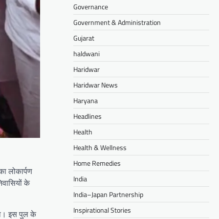
Governance
Government & Administration
Gujarat
haldwani
Haridwar
Haridwar News
Haryana
Headlines
Health
Health & Wellness
Home Remedies
 का लोकार्पण
India
िवासियों के
India–Japan Partnership
Inspirational Stories
था। इस पुल के