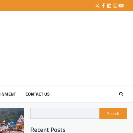
Twitter
Facebook
LinkedIn
Instagra
YouTu
AINMENT
CONTACT US
Search
Recent Posts