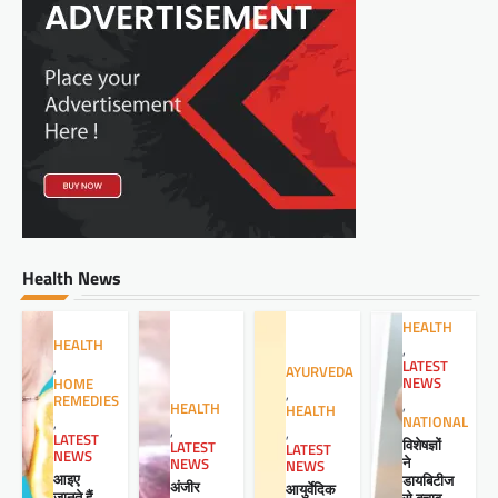
Health News
HEALTH
HEALTH
,
LATEST
,
AYURVEDA
NEWS
HOME
,
REMEDIES
,
HEALTH
HEALTH
NATIONAL
,
,
,
LATEST
विशेषज्ञों
LATEST
LATEST
NEWS
ने
NEWS
NEWS
आइए
डायबिटीज
अंजीर
आयुर्वेदिक
जानते हैं
से बचाव