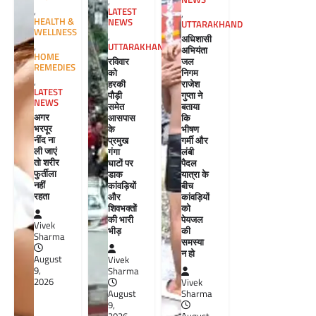
,
,
LATEST
,
HEALTH &
NEWS
UTTARAKHAND
WELLNESS
,
अधिशासी
,
UTTARAKHAND
अभियंता
HOME
रविवार
जल
REMEDIES
को
निगम
,
हरकी
राजेश
LATEST
पौड़ी
गुप्ता ने
NEWS
समेत
बताया
अगर
आसपास
कि
भरपूर
के
भीषण
नींद ना
प्रमुख
गर्मी और
ली जाएं
गंगा
लंबी
तो शरीर
घाटों पर
पैदल
फुर्तीला
डाक
यात्रा के
नहीं
कांवड़ियों
बीच
रहता
और
कांवड़ियों
शिवभक्तों
को
की भारी
पेयजल
Vivek
भीड़
की
Sharma
समस्या
न हो
August
Vivek
9,
Sharma
2026
Vivek
August
Sharma
9,