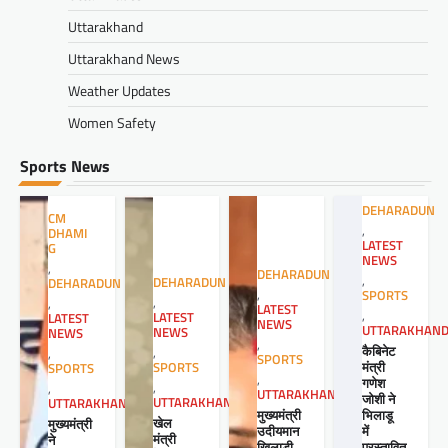
Uttarakhand
Uttarakhand News
Weather Updates
Women Safety
Sports News
DEHARADUN
CM
,
DHAMI
LATEST
G
NEWS
,
DEHARADUN
,
DEHARADUN
DEHARADUN
,
SPORTS
,
,
LATEST
,
LATEST
LATEST
NEWS
UTTARAKHAN
NEWS
NEWS
,
कैबिनेट
,
,
SPORTS
मंत्री
SPORTS
SPORTS
,
गणेश
,
,
UTTARAKHAND
जोशी ने
UTTARAKHAND
UTTARAKHAND
मुख्यमंत्री
भिलाडू
खेल
मुख्यमंत्री
उदीयमान
में
मंत्री
ने
खिलाड़ी
प्रस्तावित