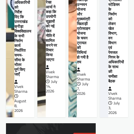
रेखा
अधिकारियों
उन्नयन
स्टेडियम
आर्या ने
को
योजना
के
कहा कि
निर्देश
और
निर्माण
उपयोगी
दिए कि
मुख्यमंत्री
को
सुझावों
उत्तराखंड
खिलाड़ी
लेकर
को नई
क्रीड़ा
प्रोत्साहन
खेल
खेल
विश्वविद्यालय
योजना
विभाग,
नीति में
के सभी
के चयन
वन
शामिल
निर्माण
ट्रायल
विभाग
करने पर
कार्य
की
एवं
विचार
निर्धारित
तिथियां
पेयजल
किया
समय-
हो गयी है
निगम के
जाएगा
सीमा के
तय
अधिकारियों
भीतर
के साथ
पूर्ण किए
की
Vivek
जाएँ
Vivek
समीक्षा
Sharma
Sharma
बैठक
July
July
14,
Vivek
7,
2026
Sharma
2026
Vivek
Sharma
August
July
8,
3,
2026
2026