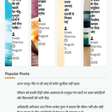
फाइबर
उपाय
कि हमें
के लिए
का
अपनाएं
खाली
संतुलित
अच्छा
और
पेट नींबू-
खानपान
स्रोत
एलर्जी से
गुनगुने
और
निजात
पानी में
नियमित
पाएं
क्यों पीना
व्यायाम
Vivek
चाहिए ?
पर दिया
Sharma
जोर
Vivek
August
Sharma
Vivek
4,
Sharma
Vivek
2026
August
Sharma
3,
August
2026
7,
August
2026
1,
2026
Popular Posts
अगर भरपूर नींद ना ली जाएं तो शरीर फुर्तीला नहीं रहता
रविवार को हरकी पौड़ी समेत आसपास के प्रमुख गंगा घाटों पर डाक कांवड़ियों
और शिवभक्तों की भारी भीड़
अधिशासी अभियंता जल निगम राजेश गुप्ता ने बताया कि भीषण गर्मी और लंबी