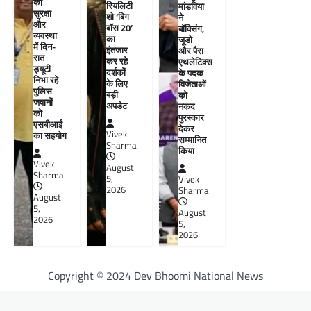
की
रियलिटी
मांडविया
सुरक्षा
शो ‘बिग
ने
और
बॉस 20’
बॉक्सिंग,
व्यवस्था
का
जूडो
में दिन-
इंतजार
और पैरा
रात
कर रहे
एथलेटिक्स
ड्यूटी
दर्शकों
के पदक
निभा रहे
के लिए
विजेताओं
पुलिस
बड़ी
को
जवानों
अपडेट
नकद
को
पुरस्कार
एसबीआई
देकर
Vivek
का सहयोग
सम्मानित
Sharma
किया
Vivek
August
Sharma
5,
Vivek
2026
Sharma
August
5,
August
2026
5,
2026
Copyright © 2024 Dev Bhoomi National News