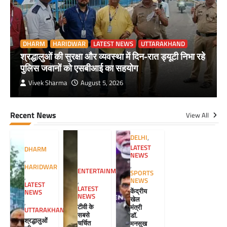
DHARM
HARIDWAR
LATEST NEWS
UTTARAKHAND
श्रद्धालुओं की सुरक्षा और व्यवस्था में दिन-रात ड्यूटी निभा रहे
पुलिस जवानों को एसबीआई का सहयोग
Vivek Sharma
August 5, 2026
Recent News
View All
DELHI
,
LATEST
DHARM
NEWS
,
,
HARIDWAR
ENTERTAINMENT
SPORTS
,
NEWS
,
LATEST
LATEST
केंद्रीय
NEWS
NEWS
खेल
,
टीवी के
मंत्री
UTTARAKHAND
सबसे
डॉ.
श्रद्धालुओं
चर्चित
मनसुख