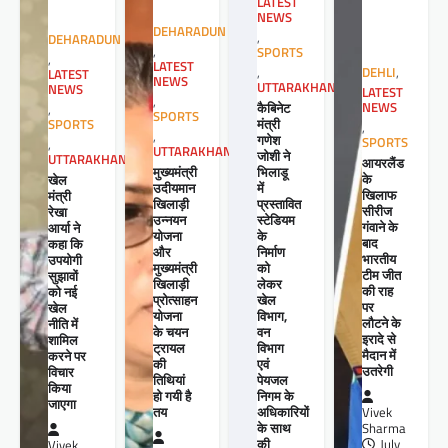
LATEST
NEWS
DEHARADUN
,
DEHARADUN
,
SPORTS
,
LATEST
,
DEHLI
,
LATEST
NEWS
UTTARAKHAND
NEWS
LATEST
,
कैबिनेट
NEWS
,
SPORTS
मंत्री
SPORTS
,
,
गणेश
SPORTS
,
UTTARAKHAND
जोशी ने
UTTARAKHAND
आयरलैंड
मुख्यमंत्री
भिलाडू
के
खेल
उदीयमान
में
खिलाफ
मंत्री
खिलाड़ी
प्रस्तावित
सीरीज
रेखा
उन्नयन
स्टेडियम
गंवाने के
आर्या ने
योजना
के
बाद
कहा कि
और
निर्माण
भारतीय
उपयोगी
मुख्यमंत्री
को
टीम जीत
सुझावों
खिलाड़ी
लेकर
की राह
को नई
प्रोत्साहन
खेल
पर
खेल
योजना
विभाग,
लौटने के
नीति में
के चयन
वन
इरादे से
शामिल
ट्रायल
विभाग
मैदान में
करने पर
की
एवं
उतरेगी
विचार
तिथियां
पेयजल
किया
हो गयी है
निगम के
जाएगा
तय
अधिकारियों
Vivek
के साथ
Sharma
की
July
Vivek