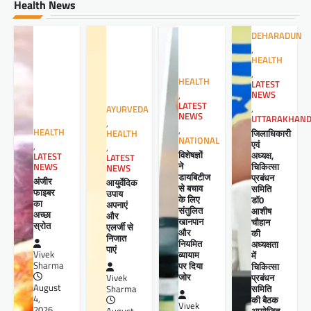
Health News
DEHARADUN
,
HEALTH
,
HEALTH
LATEST
NEWS
,
LATEST
,
AYURVEDA
NEWS
UTTARAKHAN
,
,
HEALTH
जिलाधिकारी
HEALTH
NATIONAL
एवं
,
,
विशेषज्ञों
अध्यक्ष,
LATEST
LATEST
ने
चिकित्सा
NEWS
NEWS
डायबिटीज
प्रबंधन
अंजीर
आयुर्वेदिक
से बचाव
समिति
फाइबर
उपाय
के लिए
डॉ0
का
अपनाएं
संतुलित
आशीष
अच्छा
और
खानपान
चौहान
स्रोत
एलर्जी से
और
की
निजात
नियमित
अध्यक्षता
पाएं
व्यायाम
Vivek
में
पर दिया
Sharma
चिकित्सा
जोर
प्रबंधन
Vivek
August
समिति
Sharma
4,
की बैठक
Vivek
2026