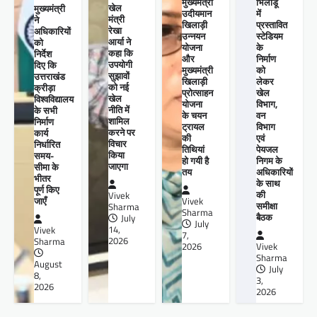
मुख्यमंत्री
भिलाडू
खेल
मुख्यमंत्री
उदीयमान
में
मंत्री
ने
खिलाड़ी
प्रस्तावित
रेखा
अधिकारियों
उन्नयन
स्टेडियम
आर्या ने
को
योजना
के
कहा कि
निर्देश
और
निर्माण
उपयोगी
दिए कि
मुख्यमंत्री
को
सुझावों
उत्तराखंड
खिलाड़ी
लेकर
को नई
क्रीड़ा
प्रोत्साहन
खेल
खेल
विश्वविद्यालय
योजना
विभाग,
नीति में
के सभी
के चयन
वन
शामिल
निर्माण
ट्रायल
विभाग
करने पर
कार्य
की
एवं
विचार
निर्धारित
तिथियां
पेयजल
किया
समय-
हो गयी है
निगम के
जाएगा
सीमा के
तय
अधिकारियों
भीतर
के साथ
पूर्ण किए
की
Vivek
जाएँ
Vivek
समीक्षा
Sharma
Sharma
बैठक
July
July
14,
Vivek
7,
2026
Sharma
2026
Vivek
Sharma
August
July
8,
3,
2026
2026