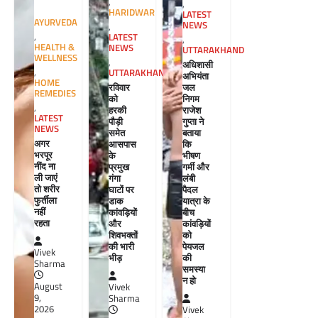
,
,
HARIDWAR
LATEST
AYURVEDA
NEWS
,
,
LATEST
,
HEALTH &
NEWS
UTTARAKHAND
WELLNESS
,
अधिशासी
,
UTTARAKHAND
अभियंता
HOME
रविवार
जल
REMEDIES
को
निगम
,
हरकी
राजेश
LATEST
पौड़ी
गुप्ता ने
NEWS
समेत
बताया
अगर
आसपास
कि
भरपूर
के
भीषण
नींद ना
प्रमुख
गर्मी और
ली जाएं
गंगा
लंबी
तो शरीर
घाटों पर
पैदल
फुर्तीला
डाक
यात्रा के
नहीं
कांवड़ियों
बीच
रहता
और
कांवड़ियों
शिवभक्तों
को
की भारी
पेयजल
Vivek
भीड़
की
Sharma
समस्या
न हो
August
Vivek
9,
Sharma
2026
Vivek