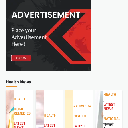
Health News
HEALTH
HEALTH
,
LATEST
,
AYURVEDA
NEWS
HOME
,
REMEDIES
,
HEALTH
HEALTH
NATIONAL
,
,
,
LATEST
विशेषज्ञों
LATEST
LATEST
NEWS