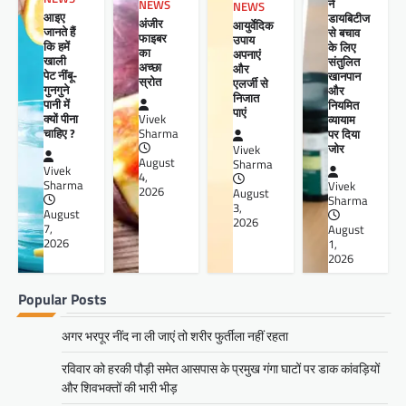
ने
NEWS
NEWS
आइए
डायबिटीज
अंजीर
आयुर्वेदिक
जानते हैं
से बचाव
फाइबर
उपाय
कि हमें
के लिए
का
अपनाएं
खाली
संतुलित
अच्छा
और
पेट नींबू-
खानपान
स्रोत
एलर्जी से
गुनगुने
और
निजात
पानी में
नियमित
पाएं
क्यों पीना
व्यायाम
Vivek
चाहिए ?
पर दिया
Sharma
जोर
Vivek
August
Sharma
Vivek
4,
Sharma
Vivek
2026
August
Sharma
3,
August
2026
7,
August
2026
1,
2026
Popular Posts
अगर भरपूर नींद ना ली जाएं तो शरीर फुर्तीला नहीं रहता
रविवार को हरकी पौड़ी समेत आसपास के प्रमुख गंगा घाटों पर डाक कांवड़ियों
और शिवभक्तों की भारी भीड़