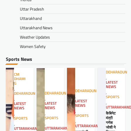
Uttar Pradesh
Uttarakhand
Uttarakhand News
Weather Updates
Women Safety
Sports News
DEHARADUN
CM
,
DHAMI
LATEST
G
NEWS
,
DEHARADUN
,
DEHARADUN
DEHARADUN
,
SPORTS
,
,
LATEST
,
LATEST
LATEST
NEWS
UTTARAKHAN
NEWS
NEWS
,
कैबिनेट
,
,
SPORTS
मंत्री
SPORTS
SPORTS
,
गणेश
,
,
UTTARAKHAND
जोशी ने
UTTARAKHAND
UTTARAKHAND