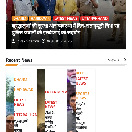
DHARM
HARIDWAR
LATEST NEWS
UTTARAKHAND
श्रद्धालुओं की सुरक्षा और व्यवस्था में दिन-रात ड्यूटी निभा रहे
पुलिस जवानों को एसबीआई का सहयोग
Vivek Sharma
August 5, 2026
Recent News
View All
DELHI
,
LATEST
DHARM
NEWS
,
,
HARIDWAR
ENTERTAINMENT
SPORTS
,
NEWS
,
LATEST
LATEST
केंद्रीय
NEWS
NEWS
खेल
,
टीवी के
मंत्री
UTTARAKHAND
सबसे
डॉ.
श्रद्धालुओं
चर्चित
मनसुख
की
रियलिटी
मांडविया
सुरक्षा
शो ‘बिग