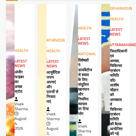
DEHARADUN
,
HEALTH
,
HEALTH
LATEST
NEWS
,
LATEST
,
AYURVEDA
NEWS
UTTARAKHAN
,
,
HEALTH
जिलाधिकारी
HEALTH
NATIONAL
एवं
,
,
विशेषज्ञों
अध्यक्ष,
LATEST
LATEST
ने
चिकित्सा
NEWS
NEWS
डायबिटीज
प्रबंधन
अंजीर
आयुर्वेदिक
से बचाव
समिति
फाइबर
उपाय
के लिए
डॉ0
का
अपनाएं
संतुलित
आशीष
अच्छा
और
खानपान
चौहान
स्रोत
एलर्जी से
और
की
निजात
नियमित
अध्यक्षता
पाएं
व्यायाम
Vivek
में
पर दिया
Sharma
चिकित्सा
जोर
प्रबंधन
Vivek
August
समिति
Sharma
4,
की बैठक
Vivek
2026
आयोजित
August
Sharma
की गई
3,