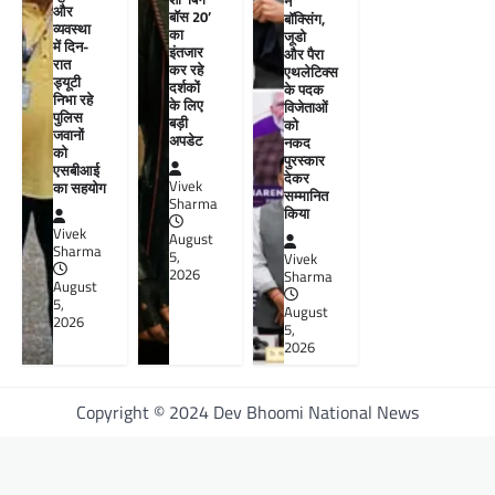
ने
और
बॉस 20’
बॉक्सिंग,
व्यवस्था
का
जूडो
में दिन-
इंतजार
और पैरा
रात
कर रहे
एथलेटिक्स
ड्यूटी
दर्शकों
के पदक
निभा रहे
के लिए
विजेताओं
पुलिस
बड़ी
को
जवानों
अपडेट
नकद
को
पुरस्कार
एसबीआई
देकर
Vivek
का सहयोग
सम्मानित
Sharma
किया
Vivek
August
Sharma
5,
Vivek
2026
Sharma
August
5,
August
2026
5,
2026
Copyright © 2024 Dev Bhoomi National News