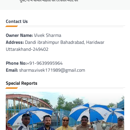
Contact Us
Owner Name:
Vivek Sharma
Address:
Dandi ibrahimpur Bahadrabad, Haridwar
Uttarakhand-249402
Phone No:
+91-9639995964
Email:
sharma.vivek171989@gmail.com
Special Reports