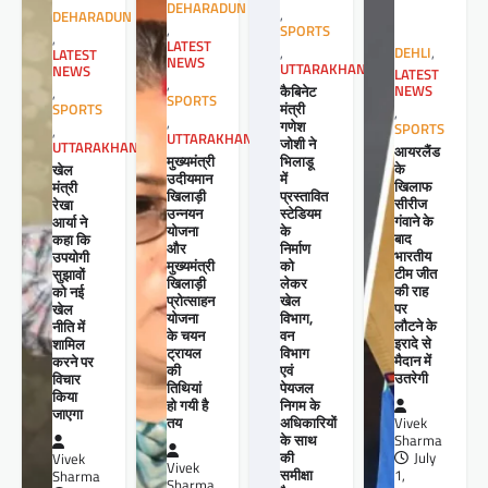
DEHARADUN
,
DEHARADUN
,
SPORTS
,
LATEST
,
DEHLI
,
LATEST
NEWS
UTTARAKHAND
NEWS
LATEST
,
कैबिनेट
NEWS
,
SPORTS
मंत्री
SPORTS
,
,
गणेश
SPORTS
,
UTTARAKHAND
जोशी ने
UTTARAKHAND
आयरलैंड
मुख्यमंत्री
भिलाडू
के
खेल
उदीयमान
में
खिलाफ
मंत्री
खिलाड़ी
प्रस्तावित
सीरीज
रेखा
उन्नयन
स्टेडियम
गंवाने के
आर्या ने
योजना
के
बाद
कहा कि
और
निर्माण
भारतीय
उपयोगी
मुख्यमंत्री
को
टीम जीत
सुझावों
खिलाड़ी
लेकर
की राह
को नई
प्रोत्साहन
खेल
पर
खेल
योजना
विभाग,
लौटने के
नीति में
के चयन
वन
इरादे से
शामिल
ट्रायल
विभाग
मैदान में
करने पर
की
एवं
उतरेगी
विचार
तिथियां
पेयजल
किया
हो गयी है
निगम के
जाएगा
तय
अधिकारियों
Vivek
के साथ
Sharma
की
July
Vivek
Vivek
समीक्षा
1,
Sharma
Sharma