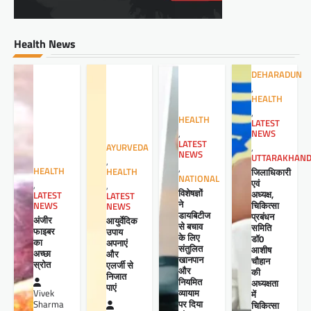
Health News
DEHARADUN
,
HEALTH
,
HEALTH
LATEST
NEWS
,
LATEST
,
AYURVEDA
NEWS
UTTARAKHAN
,
,
HEALTH
जिलाधिकारी
HEALTH
NATIONAL
एवं
,
,
विशेषज्ञों
अध्यक्ष,
LATEST
LATEST
ने
चिकित्सा
NEWS
NEWS
डायबिटीज
प्रबंधन
अंजीर
आयुर्वेदिक
से बचाव
समिति
फाइबर
उपाय
के लिए
डॉ0
का
अपनाएं
संतुलित
आशीष
अच्छा
और
खानपान
चौहान
स्रोत
एलर्जी से
और
की
निजात
नियमित
अध्यक्षता
पाएं
व्यायाम
Vivek
में
पर दिया
Sharma
चिकित्सा