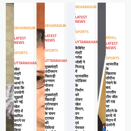
DEHARADUN
,
LATEST
NEWS
DEHARADUN
,
DEHARADUN
,
SPORTS
,
LATEST
,
DEHLI
,
LATEST
NEWS
UTTARAKHAND
NEWS
LATEST
,
कैबिनेट
NEWS
,
SPORTS
मंत्री
SPORTS
,
,
गणेश
SPORTS
,
UTTARAKHAND
जोशी ने
UTTARAKHAND
आयरलैंड
मुख्यमंत्री
भिलाडू
के
खेल
उदीयमान
में
खिलाफ
मंत्री
खिलाड़ी
प्रस्तावित
सीरीज
रेखा
उन्नयन
स्टेडियम
गंवाने के
आर्या ने
योजना
के
बाद
कहा कि
और
निर्माण
भारतीय
उपयोगी
मुख्यमंत्री
को
टीम जीत
सुझावों
खिलाड़ी
लेकर
की राह
को नई
प्रोत्साहन
खेल
पर
खेल
योजना
विभाग,
लौटने के
नीति में
के चयन
वन
इरादे से
शामिल
ट्रायल
विभाग
मैदान में
करने पर
की
एवं
उतरेगी
विचार
तिथियां
पेयजल
किया