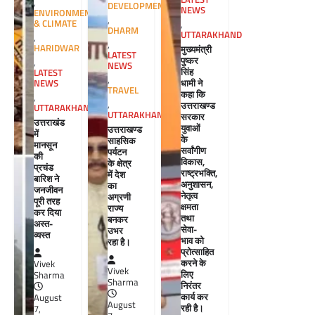
,
DEVELOPMENT
NEWS
ENVIRONMENT
,
& CLIMATE
,
DHARM
UTTARAKHAND
,
,
HARIDWAR
मुख्यमंत्री
LATEST
पुष्कर
,
NEWS
सिंह
LATEST
,
धामी ने
NEWS
TRAVEL
कहा कि
,
,
उत्तराखण्ड
UTTARAKHAND
UTTARAKHAND
सरकार
उत्तराखंड
युवाओं
उत्तराखण्ड
में
के
साहसिक
मानसून
सर्वांगीण
पर्यटन
की
विकास,
के क्षेत्र
प्रचंड
राष्ट्रभक्ति,
में देश
बारिश ने
अनुशासन,
का
जनजीवन
नेतृत्व
अग्रणी
पूरी तरह
क्षमता
राज्य
कर दिया
तथा
बनकर
अस्त-
सेवा-
उभर
व्यस्त
भाव को
रहा है।
प्रोत्साहित
करने के
Vivek
Vivek
लिए
Sharma
Sharma
निरंतर
कार्य कर
August
August
रही है।
7,