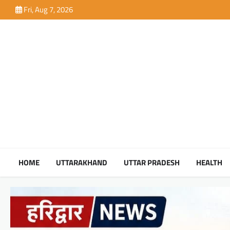
Skip
Fri, Aug 7, 2026
to
content
HOME
UTTARAKHAND
UTTAR PRADESH
HEALTH