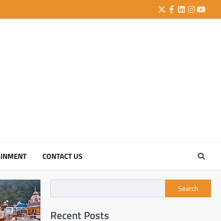
Twitter
Facebook
LinkedIn
Instagra
YouTu
AINMENT
CONTACT US
Search
Recent Posts