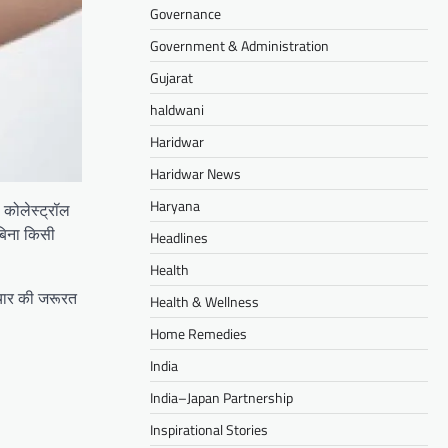
Governance
Government & Administration
Gujarat
haldwani
Haridwar
Haridwar News
Haryana
 कोलेस्ट्रॉल
 बिना किसी
Headlines
Health
चार की जरूरत
Health & Wellness
Home Remedies
India
India–Japan Partnership
Inspirational Stories