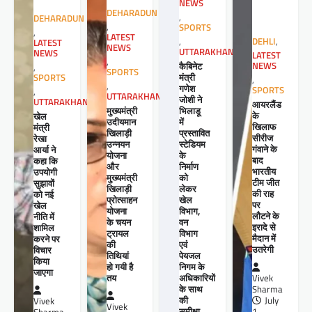
NEWS
DEHARADUN
,
DEHARADUN
,
SPORTS
,
LATEST
,
DEHLI
,
LATEST
NEWS
UTTARAKHAND
NEWS
LATEST
,
कैबिनेट
NEWS
,
SPORTS
मंत्री
SPORTS
,
,
गणेश
SPORTS
,
UTTARAKHAND
जोशी ने
UTTARAKHAND
आयरलैंड
मुख्यमंत्री
भिलाडू
के
खेल
उदीयमान
में
खिलाफ
मंत्री
खिलाड़ी
प्रस्तावित
सीरीज
रेखा
उन्नयन
स्टेडियम
गंवाने के
आर्या ने
योजना
के
बाद
कहा कि
और
निर्माण
भारतीय
उपयोगी
मुख्यमंत्री
को
टीम जीत
सुझावों
खिलाड़ी
लेकर
की राह
को नई
प्रोत्साहन
खेल
पर
खेल
योजना
विभाग,
लौटने के
नीति में
के चयन
वन
इरादे से
शामिल
ट्रायल
विभाग
मैदान में
करने पर
की
एवं
उतरेगी
विचार
तिथियां
पेयजल
किया
हो गयी है
निगम के
जाएगा
तय
अधिकारियों
Vivek
के साथ
Sharma
की
July
Vivek
Vivek
समीक्षा
1,