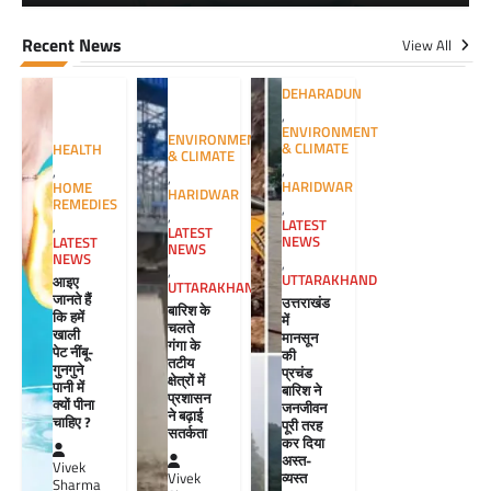
Recent News
View All
DEHARADUN
,
ENVIRONMENT
ENVIRONMENT
& CLIMATE
HEALTH
& CLIMATE
,
,
,
HARIDWAR
HOME
HARIDWAR
REMEDIES
,
,
LATEST
,
LATEST
NEWS
LATEST
NEWS
NEWS
,
,
UTTARAKHAND
आइए
UTTARAKHAND
जानते हैं
उत्तराखंड
बारिश के
कि हमें
में
चलते
खाली
मानसून
गंगा के
पेट नींबू-
की
तटीय
गुनगुने
प्रचंड
क्षेत्रों में
पानी में
बारिश ने
प्रशासन
क्यों पीना
जनजीवन
ने बढ़ाई
चाहिए ?
पूरी तरह
सतर्कता
कर दिया
अस्त-
Vivek
व्यस्त
Vivek
Sharma