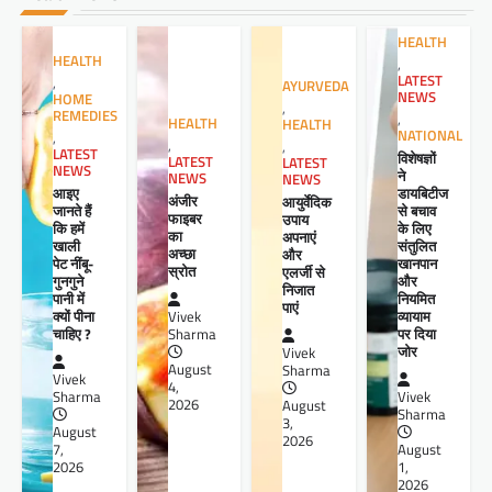
HEALTH
HEALTH
,
LATEST
,
AYURVEDA
NEWS
HOME
,
REMEDIES
,
HEALTH
HEALTH
NATIONAL
,
,
,
LATEST
विशेषज्ञों
LATEST
LATEST
NEWS
ने
NEWS
NEWS
आइए
डायबिटीज
अंजीर
आयुर्वेदिक
जानते हैं
से बचाव
फाइबर
उपाय
कि हमें
के लिए
का
अपनाएं
खाली
संतुलित
अच्छा
और
पेट नींबू-
खानपान
स्रोत
एलर्जी से
गुनगुने
और
निजात
पानी में
नियमित
पाएं
क्यों पीना
व्यायाम
Vivek
चाहिए ?
पर दिया
Sharma
जोर
Vivek
August
Sharma
Vivek
4,
Sharma
Vivek
2026
August
Sharma
3,
August
2026
7,
August
2026
1,
2026