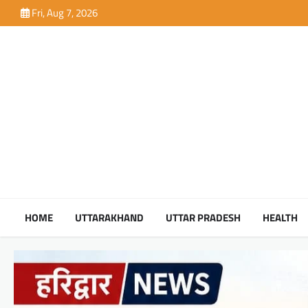
Skip
Fri, Aug 7, 2026
to
content
HOME
UTTARAKHAND
UTTAR PRADESH
HEALTH