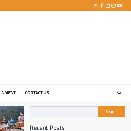
Twitter
Facebook
LinkedIn
Instagra
YouTu
AINMENT
CONTACT US
Search
Recent Posts