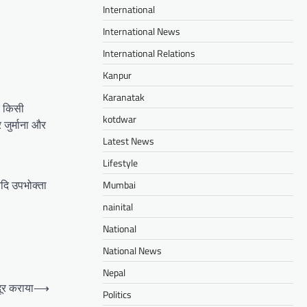
International
International News
International Relations
Kanpur
Karanatak
र किसी
kotdwar
 जुर्माना और
Latest News
Lifestyle
 यदि उपभोक्ता
Mumbai
nainital
National
National News
Nepal
ूर कराया
⟶
Politics