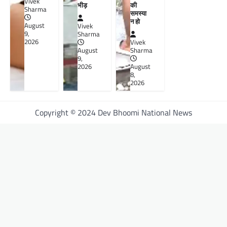
Vivek
भीड़
की
Sharma
समस्या
न हो
August
Vivek
9,
Sharma
2026
Vivek
August
Sharma
9,
2026
August
8,
2026
Copyright © 2024 Dev Bhoomi National News