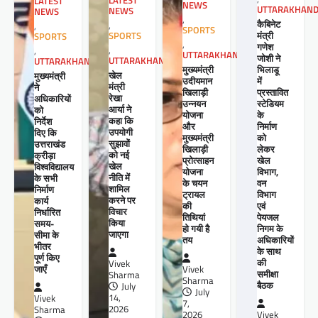
LATEST
LATEST
NEWS
UTTARAKHAN
NEWS
NEWS
,
कैबिनेट
,
,
SPORTS
मंत्री
SPORTS
SPORTS
,
गणेश
,
,
UTTARAKHAND
जोशी ने
UTTARAKHAND
UTTARAKHAND
मुख्यमंत्री
भिलाडू
खेल
मुख्यमंत्री
उदीयमान
में
मंत्री
ने
खिलाड़ी
प्रस्तावित
रेखा
अधिकारियों
उन्नयन
स्टेडियम
आर्या ने
को
योजना
के
कहा कि
निर्देश
और
निर्माण
उपयोगी
दिए कि
मुख्यमंत्री
को
सुझावों
उत्तराखंड
खिलाड़ी
लेकर
को नई
क्रीड़ा
प्रोत्साहन
खेल
खेल
विश्वविद्यालय
योजना
विभाग,
नीति में
के सभी
के चयन
वन
शामिल
निर्माण
ट्रायल
विभाग
करने पर
कार्य
की
एवं
विचार
निर्धारित
तिथियां
पेयजल
किया
समय-
हो गयी है
निगम के
जाएगा
सीमा के
तय
अधिकारियों
भीतर
के साथ
पूर्ण किए
की
Vivek
जाएँ
Vivek
समीक्षा
Sharma
Sharma
बैठक
July
July
14,
Vivek
7,
2026
Sharma
2026
Vivek