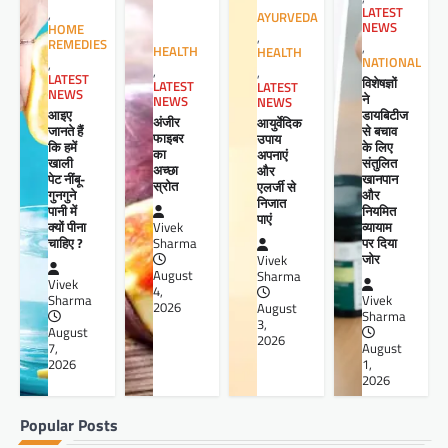
LATEST
,
AYURVEDA
NEWS
HOME
,
REMEDIES
,
HEALTH
HEALTH
NATIONAL
,
,
,
LATEST
विशेषज्ञों
LATEST
LATEST
NEWS
ने
NEWS
NEWS
आइए
डायबिटीज
अंजीर
आयुर्वेदिक
जानते हैं
से बचाव
फाइबर
उपाय
कि हमें
के लिए
का
अपनाएं
खाली
संतुलित
अच्छा
और
पेट नींबू-
खानपान
स्रोत
एलर्जी से
गुनगुने
और
निजात
पानी में
नियमित
पाएं
क्यों पीना
व्यायाम
Vivek
चाहिए ?
पर दिया
Sharma
जोर
Vivek
August
Sharma
Vivek
4,
Sharma
Vivek
2026
August
Sharma
3,
August
2026
7,
August
2026
1,
2026
Popular Posts