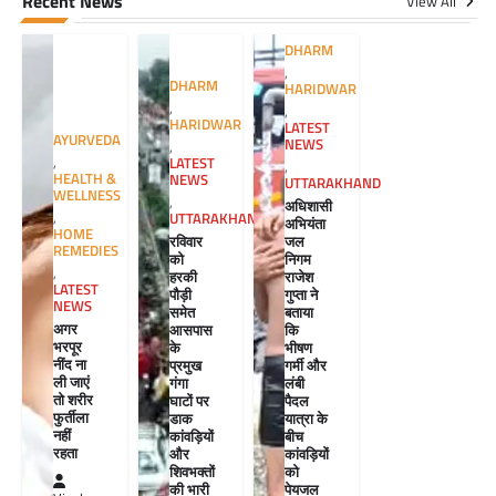
Recent News
View All
DHARM
,
DHARM
HARIDWAR
,
,
HARIDWAR
LATEST
AYURVEDA
NEWS
,
,
LATEST
,
HEALTH &
NEWS
UTTARAKHAND
WELLNESS
,
अधिशासी
,
UTTARAKHAND
अभियंता
HOME
रविवार
जल
REMEDIES
को
निगम
,
हरकी
राजेश
LATEST
पौड़ी
गुप्ता ने
NEWS
समेत
बताया
अगर
आसपास
कि
भरपूर
के
भीषण
नींद ना
प्रमुख
गर्मी और
ली जाएं
गंगा
लंबी
तो शरीर
घाटों पर
पैदल
फुर्तीला
डाक
यात्रा के
नहीं
कांवड़ियों
बीच
रहता
और
कांवड़ियों
शिवभक्तों
को
की भारी
पेयजल