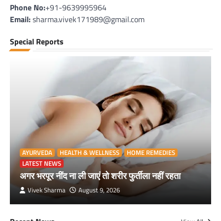
Phone No:
+91-9639995964
Email:
sharma.vivek171989@gmail.com
Special Reports
AYURVEDA
HEALTH & WELLNESS
HOME REMEDIES
LATEST NEWS
अगर भरपूर नींद ना ली जाएं तो शरीर फुर्तीला नहीं रहता
Vivek Sharma
August 9, 2026