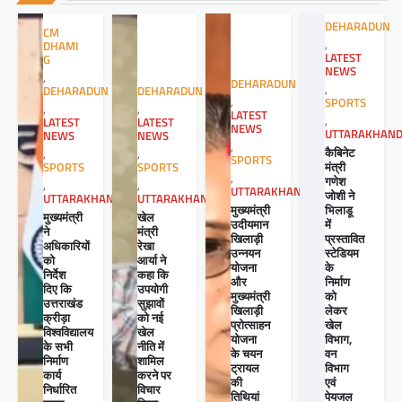
DEHARADUN
CM
,
DHAMI
LATEST
G
NEWS
,
DEHARADUN
,
DEHARADUN
DEHARADUN
,
SPORTS
,
,
LATEST
,
LATEST
LATEST
NEWS
UTTARAKHAN
NEWS
NEWS
,
कैबिनेट
,
,
SPORTS
मंत्री
SPORTS
SPORTS
,
गणेश
,
,
UTTARAKHAND
जोशी ने
UTTARAKHAND
UTTARAKHAND
मुख्यमंत्री
भिलाडू
खेल
मुख्यमंत्री
उदीयमान
में
मंत्री
ने
खिलाड़ी
प्रस्तावित
रेखा
अधिकारियों
उन्नयन
स्टेडियम
आर्या ने
को
योजना
के
कहा कि
निर्देश
और
निर्माण
उपयोगी
दिए कि
मुख्यमंत्री
को
सुझावों
उत्तराखंड
खिलाड़ी
लेकर
को नई
क्रीड़ा
प्रोत्साहन
खेल
खेल
विश्वविद्यालय
योजना
विभाग,
नीति में
के सभी
के चयन
वन
शामिल
निर्माण
ट्रायल
विभाग
करने पर
कार्य
की
एवं
विचार
निर्धारित
तिथियां
पेयजल