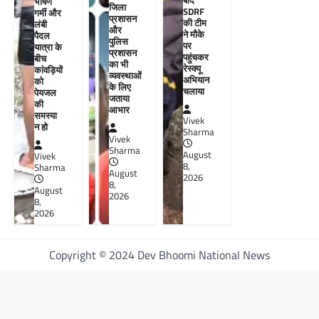
भीषण
जिला
SDRF
गर्मी और
प्रशासन
की टीम
लंबी
और
ने मौके
पैदल
पुलिस
पर
यात्रा के
प्रशासन
पहुंचकर
बीच
का भी
रेस्क्यू
कांवड़ियों
व्यवस्थाओं
अभियान
को
के लिए
चलाया
पेयजल
जताया
की
आभार
समस्या
Vivek
न हो
Sharma
Vivek
Sharma
August
Vivek
8,
Sharma
August
2026
8,
August
2026
8,
2026
Copyright © 2024 Dev Bhoomi National News