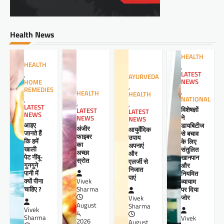
Health News
HEALTH
HEALTH
,
LATEST
,
AYURVEDA
NEWS
HOME
,
REMEDIES
,
HEALTH
HEALTH
NATIONAL
,
,
,
LATEST
विशेषज्ञों
LATEST
LATEST
NEWS
ने
NEWS
NEWS
आइए
डायबिटीज
अंजीर
आयुर्वेदिक
जानते हैं
से बचाव
फाइबर
उपाय
कि हमें
के लिए
का
अपनाएं
खाली
संतुलित
अच्छा
और
पेट नींबू-
खानपान
स्रोत
एलर्जी से
गुनगुने
और
निजात
पानी में
नियमित
पाएं
क्यों पीना
व्यायाम
Vivek
चाहिए ?
पर दिया
Sharma
जोर
Vivek
August
Sharma
Vivek
4,
Sharma
Vivek
2026
August