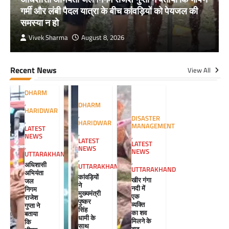
गर्मी और लंबी पैदल यात्रा के बीच कांवड़ियों को पेयजल की
समस्या न हो
Vivek Sharma
August 8, 2026
Recent News
View All
DHARM
,
DHARM
HARIDWAR
,
DISASTER
,
HARIDWAR
MANAGEMENT
LATEST
,
NEWS
,
LATEST
LATEST
,
NEWS
NEWS
UTTARAKHAND
,
,
अधिशासी
UTTARAKHAND
UTTARAKHAND
अभियंता
कांवड़ियों
खीर गंगा
जल
ने
नदी में
निगम
मुख्यमंत्री
एक
राजेश
पुष्कर
व्यक्ति
गुप्ता ने
सिंह
का शव
बताया
धामी के
मिलने के
कि
साथ
बाद