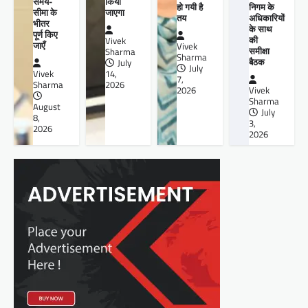
किया
समय-
हो गयी है
निगम के
जाएगा
सीमा के
तय
अधिकारियों
भीतर
के साथ
पूर्ण किए
की
Vivek
जाएँ
Vivek
समीक्षा
Sharma
Sharma
बैठक
July
July
14,
Vivek
7,
2026
Sharma
2026
Vivek
Sharma
August
July
8,
3,
2026
2026