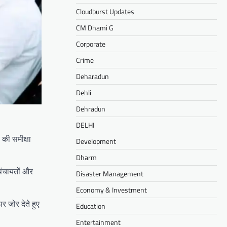
Cloudburst Updates
CM Dhami G
Corporate
Crime
Deharadun
Dehli
Dehradun
DELHI
 की समीक्षा
Development
Dharm
पंचायतों और
Disaster Management
Economy & Investment
र जोर देते हुए
Education
Entertainment