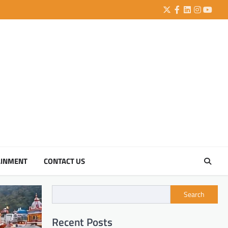
Twitter
Facebook
LinkedIn
Instagra
YouTu
AINMENT
CONTACT US
Search
Recent Posts