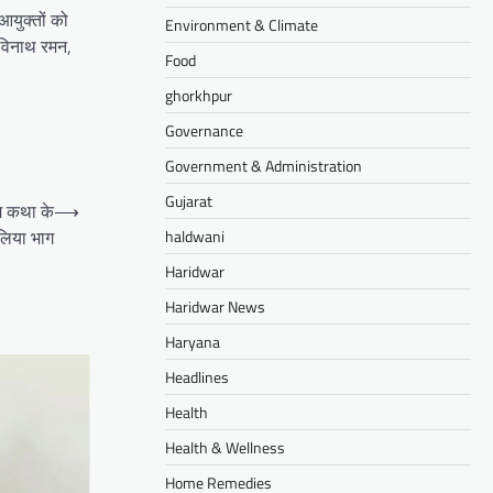
आयुक्तों को
Environment & Climate
 रविनाथ रमन,
Food
ghorkhpur
Governance
Government & Administration
Gujarat
ाम कथा के
⟶
लिया भाग
haldwani
Haridwar
Haridwar News
Haryana
Headlines
Health
Health & Wellness
Home Remedies