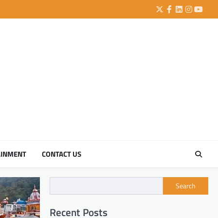
Twitter
Facebook
LinkedIn
Instagra
YouTu
AINMENT
CONTACT US
Search
Recent Posts