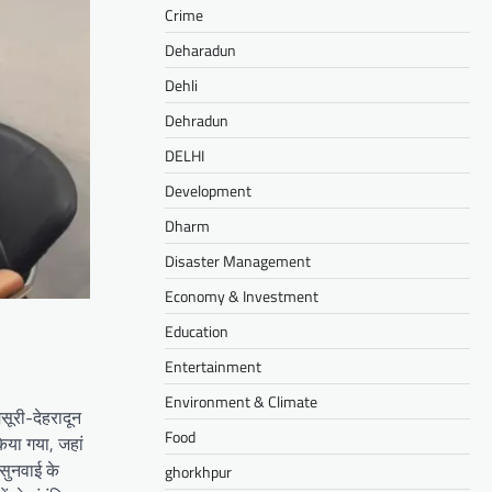
Crime
Deharadun
Dehli
Dehradun
DELHI
Development
Dharm
Disaster Management
Economy & Investment
Education
Entertainment
Environment & Climate
सूरी-देहरादून
Food
िया गया, जहां
नसुनवाई के
ghorkhpur