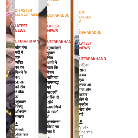
G
DISASTER
,
CM
MANAGEMENT
DEHARADUN
DHAMI
,
,
G
LATEST
LATEST
,
NEWS
NEWS
DEHARADUN
,
,
,
UTTARAKHAND
UTTARAKHAND
LATEST
खीर गंगा
मुख्यमंत्री
NEWS
नदी में
पुष्कर
,
एक
सिंह
UTTARAKHAND
व्यक्ति
धामी ने
नदी का
का शव
कहा कि
सारा
मिलने के
पेंशन
दबाव
बाद
राशि का
एक
SDRF
समयबद्ध
तरफ आ
की टीम
एवं
गया और
ने मौके
पारदर्शी
कटाव
पर
तरीके से
होने से
पहुंचकर
सीधे
एप्रोच
रेस्क्यू
लाभार्थियों
रोड धंस
अभियान
के खातों
गई
चलाया
में
हस्तांतरण
किया जा
Vivek
Vivek
रहा है
Sharma
Sharma