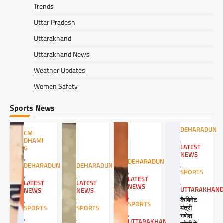
Trends
Uttar Pradesh
Uttarakhand
Uttarakhand News
Weather Updates
Women Safety
Sports News
DEHARADUN
CM
,
DHAMI
LATEST
G
NEWS
,
DEHARADUN
,
DEHARADUN
DEHARADUN
,
SPORTS
,
,
LATEST
,
LATEST
LATEST
NEWS
UTTARAKHAN
NEWS
NEWS
,
कैबिनेट
,
,
SPORTS
मंत्री
SPORTS
SPORTS
,
गणेश
,
,
UTTARAKHAND