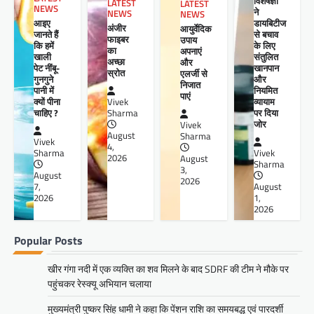
विशेषज्ञों
LATEST
LATEST
NEWS
ने
NEWS
NEWS
आइए
डायबिटीज
अंजीर
आयुर्वेदिक
जानते हैं
से बचाव
फाइबर
उपाय
कि हमें
के लिए
का
अपनाएं
खाली
संतुलित
अच्छा
और
पेट नींबू-
खानपान
स्रोत
एलर्जी से
गुनगुने
और
निजात
पानी में
नियमित
पाएं
क्यों पीना
व्यायाम
Vivek
चाहिए ?
पर दिया
Sharma
जोर
Vivek
August
Sharma
Vivek
4,
Sharma
Vivek
2026
August
Sharma
3,
August
2026
7,
August
2026
1,
2026
Popular Posts
खीर गंगा नदी में एक व्यक्ति का शव मिलने के बाद SDRF की टीम ने मौके पर
पहुंचकर रेस्क्यू अभियान चलाया
मुख्यमंत्री पुष्कर सिंह धामी ने कहा कि पेंशन राशि का समयबद्ध एवं पारदर्शी