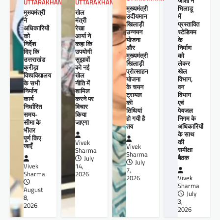
जोशी ने
UTTARAKHAND
UTTARAKHAND
मुख्यमंत्री
भिलाडू
खेल
मुख्यमंत्री
उदीयमान
में
मंत्री
ने
खिलाड़ी
प्रस्तावित
रेखा
अधिकारियों
उन्नयन
स्टेडियम
आर्या ने
को
योजना
के
कहा कि
निर्देश
और
निर्माण
उपयोगी
दिए कि
मुख्यमंत्री
को
सुझावों
उत्तराखंड
खिलाड़ी
लेकर
को नई
क्रीड़ा
प्रोत्साहन
खेल
खेल
विश्वविद्यालय
योजना
विभाग,
नीति में
के सभी
के चयन
वन
शामिल
निर्माण
ट्रायल
विभाग
करने पर
कार्य
की
एवं
विचार
निर्धारित
तिथियां
पेयजल
किया
समय-
हो गयी है
निगम के
जाएगा
सीमा के
तय
अधिकारियों
भीतर
के साथ
पूर्ण किए
की
Vivek
जाएँ
Vivek
समीक्षा
Sharma
Sharma
बैठक
July
July
14,
Vivek
7,
2026
Sharma
2026
Vivek
Sharma
August
July
8,
3,
2026
2026