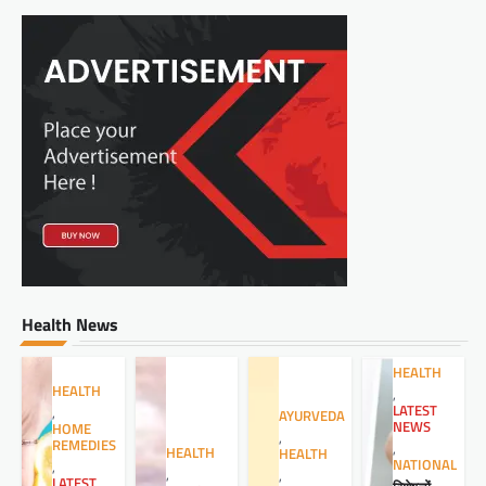
Health News
HEALTH
HEALTH
,
LATEST
,
AYURVEDA
NEWS
HOME
,
REMEDIES
,
HEALTH
HEALTH
NATIONAL
,
,
,
LATEST