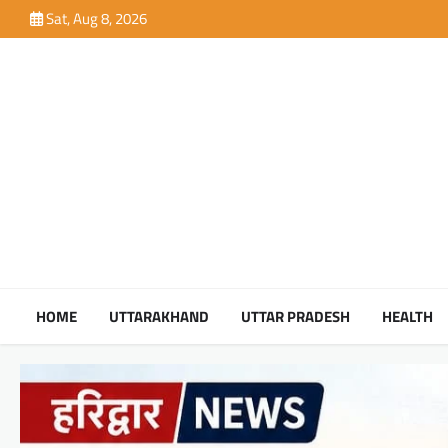
Skip
Sat, Aug 8, 2026
to
content
HOME
UTTARAKHAND
UTTAR PRADESH
HEALTH