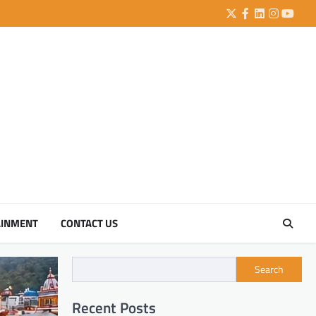
Twitter
Facebook
LinkedIn
Instagra
YouTu
AINMENT
CONTACT US
Search
Recent Posts