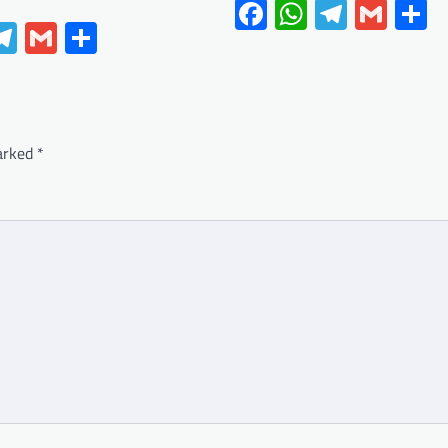
Facebook
WhatsApp
Telegr
Gma
S
ebook
hatsApp
Telegram
Gmail
Share
marked
*