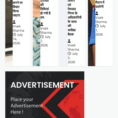
ट्रायल
विभाग
मैदान में
करने पर
की
एवं
उतरेगी
विचार
तिथियां
पेयजल
किया
हो गयी है
निगम के
जाएगा
तय
अधिकारियों
Vivek
के साथ
Sharma
की
July
Vivek
Vivek
समीक्षा
1,
Sharma
Sharma
बैठक
2026
July
July
14,
7,
2026
2026
Vivek
Sharma
July
3,
2026