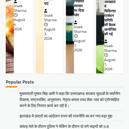
नियमित
अध्यक्षता
पाएं
व्यायाम
Vivek
में
पर दिया
Sharma
चिकित्सा
जोर
प्रबंधन
Vivek
August
समिति
Sharma
4,
की बैठक
Vivek
2026
आयोजित
August
Sharma
की गई
3,
2026
August
1,
Vivek
2026
Sharma
August
1,
2026
Popular Posts
मुख्यमंत्री पुष्कर सिंह धामी ने कहा कि उत्तराखण्ड सरकार युवाओं के सर्वांगीण
विकास, राष्ट्रभक्ति, अनुशासन, नेतृत्व क्षमता तथा सेवा-भाव को प्रोत्साहित
करने के लिए निरंतर कार्य कर रही है।
झारखंड में छात्रों का आंदोलन राज्य की राजनीति का बन गया बड़ा मुद्दा
कांवड़ मेले के दौरान पुलिस ने चेकिंग के दौरान दो सगे भाइयों को 9.8