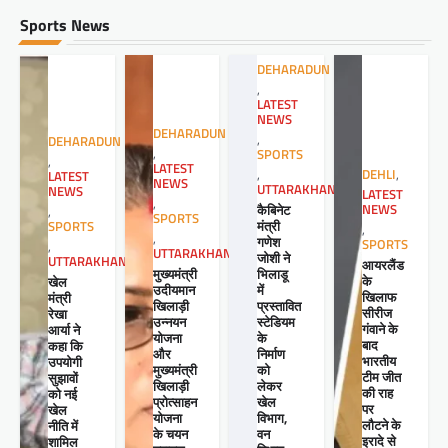
Sports News
DEHARADUN
,
LATEST
NEWS
DEHARADUN
,
DEHARADUN
,
SPORTS
,
LATEST
,
DEHLI
,
LATEST
NEWS
UTTARAKHAND
NEWS
LATEST
,
कैबिनेट
NEWS
,
SPORTS
मंत्री
SPORTS
,
,
गणेश
SPORTS
,
UTTARAKHAND
जोशी ने
UTTARAKHAND
आयरलैंड
मुख्यमंत्री
भिलाडू
के
खेल
उदीयमान
में
खिलाफ
मंत्री
खिलाड़ी
प्रस्तावित
सीरीज
रेखा
उन्नयन
स्टेडियम
गंवाने के
आर्या ने
योजना
के
बाद
कहा कि
और
निर्माण
भारतीय
उपयोगी
मुख्यमंत्री
को
टीम जीत
सुझावों
खिलाड़ी
लेकर
की राह
को नई
प्रोत्साहन
खेल
पर
खेल
योजना
विभाग,
लौटने के
नीति में
के चयन
वन
इरादे से
शामिल