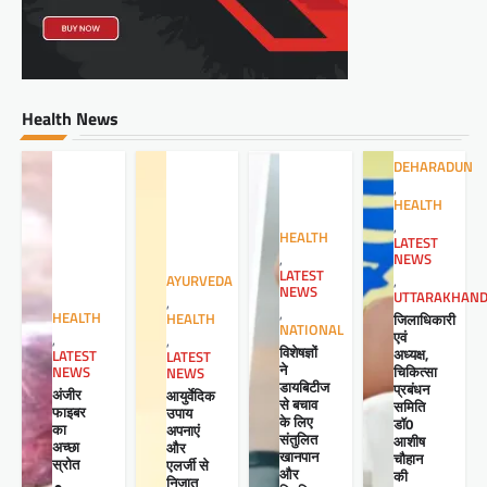
Health News
DEHARADUN
,
HEALTH
,
HEALTH
LATEST
NEWS
,
LATEST
,
AYURVEDA
NEWS
UTTARAKHAN
,
,
HEALTH
जिलाधिकारी
HEALTH
NATIONAL
एवं
,
,
विशेषज्ञों
अध्यक्ष,
LATEST
LATEST
ने
चिकित्सा
NEWS
NEWS
डायबिटीज
प्रबंधन
अंजीर
आयुर्वेदिक
से बचाव
समिति
फाइबर
उपाय
के लिए
डॉ0
का
अपनाएं
संतुलित
आशीष
अच्छा
और
खानपान
चौहान
स्रोत
एलर्जी से
और
की
निजात