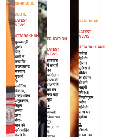
DEHRADUN
,
DELHI
,
LATEST
HARIDWAR
NEWS
,
,
LATEST
UTTARAKHAND
NEWS
EDUCATION
मुख्यमंत्री
,
,
पुष्कर
UTTARAKHAND
LATEST
सिंह
कांवड़
NEWS
धामी ने
मेले के
झारखंड
कहा कि
दौरान
में छात्रों
उत्तराखण्ड
पुलिस ने
का
सरकार
चेकिंग
आंदोलन
युवाओं
के दौरान
राज्य की
के
दो सगे
राजनीति
सर्वांगीण
भाइयों
का बन
विकास,
को 9.8
गया बड़ा
राष्ट्रभक्ति,
किलोग्राम
मुद्दा
अनुशासन,
अवैध
नेतृत्व
गांजे के
क्षमता
साथ धर
Vivek
तथा
दबोचा
Sharma
सेवा-
भाव को
August
Vivek
प्रोत्साहित
6,
Sharma
करने के
2026