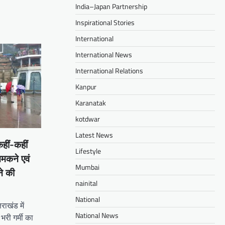
India–Japan Partnership
Inspirational Stories
International
International News
International Relations
Kanpur
Karanatak
kotdwar
Latest News
कहीं-कहीं
Lifestyle
मकने एवं
Mumbai
ने की
nainital
National
ाखंड में
National News
भरी गर्मी का