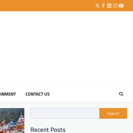
Twitter
Facebook
LinkedIn
Instagra
YouTu
AINMENT
CONTACT US
Search
Recent Posts