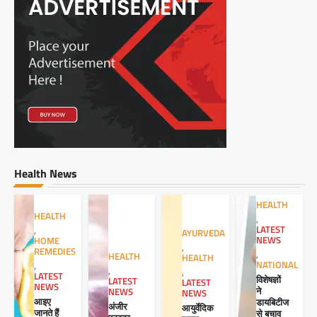
Health News
HEALTH
HEALTH
,
LATEST
,
AYURVEDA
NEWS
HOME
,
REMEDIES
,
HEALTH
HEALTH
NATIONAL
,
,
,
LATEST
विशेषज्ञों
LATEST
LATEST
NEWS
ने
NEWS
NEWS
आइए
डायबिटीज
अंजीर
आयुर्वेदिक
जानते हैं
से बचाव