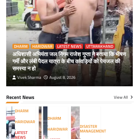
DHARM
HARIDWAR
LATEST NEWS
UTTARAKHAND
अधिशासी अभियंता जल निगम राजेश गुप्ता ने बताया कि भीषण
गर्मी और लंबी पैदल यात्रा के बीच कांवड़ियों को पेयजल की
समस्या न हो
Vivek Sharma
August 8, 2026
Recent News
View All
DHARM
,
DHARM
HARIDWAR
,
DISASTER
,
HARIDWAR
MANAGEMENT
LATEST
,
NEWS
,