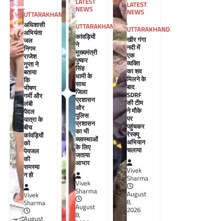
LATEST
LATEST
,
NEWS
NEWS
UTTARAKHAND
,
,
अधिशासी
UTTARAKHAND
UTTARAKHAND
अभियंता
कांवड़ियों
खीर गंगा
जल
ने
नदी में
निगम
मुख्यमंत्री
एक
राजेश
पुष्कर
व्यक्ति
गुप्ता ने
सिंह
का शव
बताया
धामी के
मिलने के
कि
साथ
बाद
भीषण
जिला
SDRF
गर्मी और
प्रशासन
की टीम
लंबी
और
ने मौके
पैदल
पुलिस
पर
यात्रा के
प्रशासन
पहुंचकर
बीच
का भी
रेस्क्यू
कांवड़ियों
व्यवस्थाओं
अभियान
को
के लिए
चलाया
पेयजल
जताया
की
आभार
समस्या
Vivek
न हो
Sharma
Vivek
Sharma
August
Vivek
8,
Sharma
August
2026
8,
August