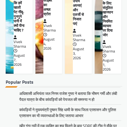
फाइबर
उपाय
कि हमें
के लिए
का
अपनाएं
खाली
संतुलित
अच्छा
और
पेट नींबू-
खानपान
स्रोत
एलर्जी से
गुनगुने
और
निजात
पानी में
नियमित
पाएं
क्यों पीना
व्यायाम
Vivek
चाहिए ?
पर दिया
Sharma
जोर
Vivek
August
Sharma
Vivek
4,
Sharma
Vivek
2026
August
Sharma
3,
August
2026
7,
August
2026
1,
2026
Popular Posts
अधिशासी अभियंता जल निगम राजेश गुप्ता ने बताया कि भीषण गर्मी और लंबी
पैदल यात्रा के बीच कांवड़ियों को पेयजल की समस्या न हो
कांवड़ियों ने मुख्यमंत्री पुष्कर सिंह धामी के साथ जिला प्रशासन और पुलिस
प्रशासन का भी व्यवस्थाओं के लिए जताया आभार
खीर गंगा नदी में एक व्यक्ति का शव मिलने के बाद SDRF की टीम ने मौके पर