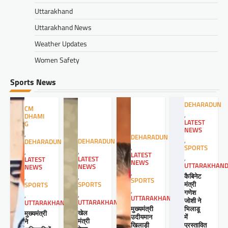
Uttarakhand
Uttarakhand News
Weather Updates
Women Safety
Sports News
DEHARADUN
CM
,
DHAMI
LATEST
G
NEWS
,
DEHARADUN
,
DEHARADUN
DEHARADUN
,
SPORTS
,
,
LATEST
,
LATEST
LATEST
NEWS
UTTARAKHAN
NEWS
NEWS
,
कैबिनेट
,
,
SPORTS
मंत्री
SPORTS
SPORTS
,
गणेश
,
,
UTTARAKHAND
जोशी ने
UTTARAKHAND
UTTARAKHAND
मुख्यमंत्री
भिलाडू
खेल
मुख्यमंत्री
उदीयमान
में
मंत्री
ने
खिलाड़ी
प्रस्तावित