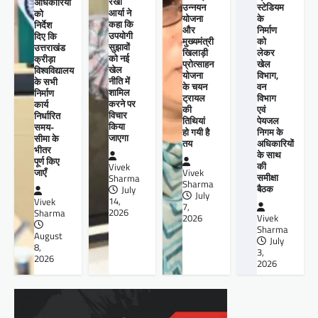
रेखा
अधिकारियों
उन्नयन
स्टेडियम
आर्या ने
को
योजना
के
कहा कि
निर्देश
और
निर्माण
उपयोगी
दिए कि
मुख्यमंत्री
को
सुझावों
उत्तराखंड
खिलाड़ी
लेकर
को नई
क्रीड़ा
प्रोत्साहन
खेल
खेल
विश्वविद्यालय
योजना
विभाग,
नीति में
के सभी
के चयन
वन
शामिल
निर्माण
ट्रायल
विभाग
करने पर
कार्य
की
एवं
विचार
निर्धारित
तिथियां
पेयजल
किया
समय-
हो गयी है
निगम के
जाएगा
सीमा के
तय
अधिकारियों
भीतर
के साथ
पूर्ण किए
की
Vivek
जाएँ
Vivek
समीक्षा
Sharma
Sharma
बैठक
July
July
14,
Vivek
7,
2026
Sharma
2026
Vivek
Sharma
August
July
8,
3,
2026
2026