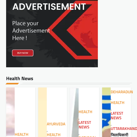
Health News
DEHARADUN
,
HEALTH
,
HEALTH
LATEST
NEWS
,
LATEST
,
AYURVEDA
NEWS
UTTARAKHAN
,
,
HEALTH
जिलाधिकारी
HEALTH