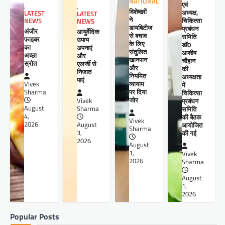
NATIONAL
एवं
,
,
विशेषज्ञों
अध्यक्ष,
LATEST
LATEST
ने
चिकित्सा
NEWS
NEWS
डायबिटीज
प्रबंधन
अंजीर
आयुर्वेदिक
से बचाव
समिति
फाइबर
उपाय
के लिए
डॉ0
का
अपनाएं
संतुलित
आशीष
अच्छा
और
खानपान
चौहान
स्रोत
एलर्जी से
और
की
निजात
नियमित
अध्यक्षता
पाएं
व्यायाम
Vivek
में
पर दिया
Sharma
चिकित्सा
जोर
प्रबंधन
Vivek
August
समिति
Sharma
4,
की बैठक
Vivek
2026
आयोजित
August
Sharma
की गई
3,
2026
August
1,
Vivek
2026
Sharma
August
1,
2026
Popular Posts