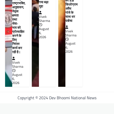
को 9.8
गया बड़ा
राष्ट्रभक्ति,
किलोग्राम
मुद्दा
अनुशासन,
अवैध
नेतृत्व
गांजे के
क्षमता
साथ धर
Vivek
तथा
दबोचा
Sharma
सेवा-
भाव को
August
Vivek
प्रोत्साहित
6,
Sharma
करने के
2026
लिए
August
निरंतर
6,
कार्य कर
2026
रही है।
Vivek
Sharma
August
6,
2026
Copyright © 2024 Dev Bhoomi National News