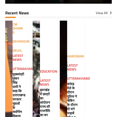
Recent News
View All
CM
DHAMI
G
,
DEHRADUN
,
DELHI
,
LATEST
HARIDWAR
NEWS
,
,
LATEST
UTTARAKHAND
NEWS
EDUCATION
मुख्यमंत्री
,
,
पुष्कर
UTTARAKHAND
LATEST
सिंह
कांवड़
NEWS
धामी ने
मेले के
झारखंड
कहा कि
दौरान
में छात्रों
उत्तराखण्ड
पुलिस ने
का
सरकार
चेकिंग
आंदोलन
युवाओं
के दौरान
राज्य की
के
दो सगे
राजनीति
सर्वांगीण
भाइयों
का बन
विकास,