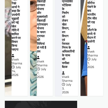
खिलाड़ी
प्रस्तावित
सीरीज
रेखा
उन्नयन
स्टेडियम
गंवाने के
आर्या ने
योजना
के
बाद
कहा कि
और
निर्माण
भारतीय
उपयोगी
मुख्यमंत्री
को
टीम जीत
सुझावों
खिलाड़ी
लेकर
की राह
को नई
प्रोत्साहन
खेल
पर
खेल
योजना
विभाग,
लौटने के
नीति में
के चयन
वन
इरादे से
शामिल
ट्रायल
विभाग
मैदान में
करने पर
की
एवं
उतरेगी
विचार
तिथियां
पेयजल
किया
हो गयी है
निगम के
जाएगा
तय
अधिकारियों
Vivek
के साथ
Sharma
की
July
Vivek
Vivek
समीक्षा
1,
Sharma
Sharma
बैठक
2026
July
July
14,
7,
2026
2026
Vivek
Sharma
July
3,
2026