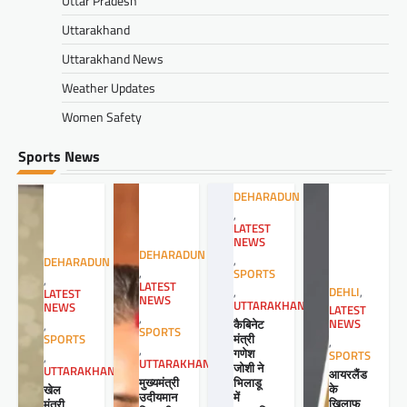
Uttar Pradesh
Uttarakhand
Uttarakhand News
Weather Updates
Women Safety
Sports News
DEHARADUN
,
LATEST
NEWS
DEHARADUN
,
DEHARADUN
,
SPORTS
,
LATEST
,
DEHLI
,
LATEST
NEWS
UTTARAKHAND
NEWS
LATEST
,
कैबिनेट
NEWS
,
SPORTS
मंत्री
SPORTS
,
,
गणेश
SPORTS
,
UTTARAKHAND
जोशी ने
UTTARAKHAND
आयरलैंड
मुख्यमंत्री
भिलाडू
के
खेल
उदीयमान
में
खिलाफ
मंत्री