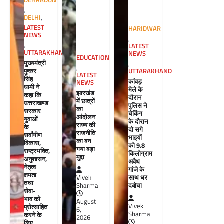
DEHRADUN
,
DELHI
,
LATEST
HARIDWAR
NEWS
,
,
LATEST
UTTARAKHAND
NEWS
EDUCATION
मुख्यमंत्री
,
,
पुष्कर
UTTARAKHAND
LATEST
सिंह
कांवड़
NEWS
धामी ने
मेले के
झारखंड
कहा कि
दौरान
में छात्रों
उत्तराखण्ड
पुलिस ने
का
सरकार
चेकिंग
आंदोलन
युवाओं
के दौरान
राज्य की
के
दो सगे
राजनीति
सर्वांगीण
भाइयों
का बन
विकास,
को 9.8
गया बड़ा
राष्ट्रभक्ति,
किलोग्राम
मुद्दा
अनुशासन,
अवैध
नेतृत्व
गांजे के
क्षमता
साथ धर
Vivek
तथा
दबोचा
Sharma
सेवा-
भाव को
August
Vivek
प्रोत्साहित
6,
Sharma
करने के
2026
लिए