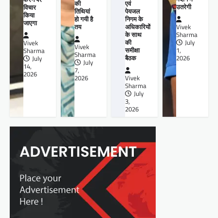
की
एवं
उतरेगी
विचार
तिथियां
पेयजल
किया
हो गयी है
निगम के
जाएगा
तय
अधिकारियों
Vivek
के साथ
Sharma
की
July
Vivek
Vivek
समीक्षा
1,
Sharma
Sharma
बैठक
2026
July
July
14,
7,
2026
2026
Vivek
Sharma
July
3,
2026