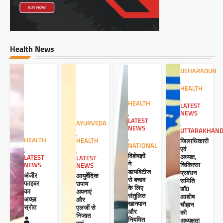
Health News
DEHARADUN
,
HEALTH
,
HEALTH
LATEST
NEWS
,
LATEST
,
AYURVEDA
NEWS
UTTARAKHAN
,
,
HEALTH
जिलाधिकारी
HEALTH
NATIONAL
एवं
,
,
विशेषज्ञों
अध्यक्ष,
LATEST
LATEST
ने
चिकित्सा
NEWS
NEWS
डायबिटीज
प्रबंधन
अंजीर
आयुर्वेदिक
से बचाव
समिति
फाइबर
उपाय
के लिए
डॉ0
का
अपनाएं
संतुलित
आशीष
अच्छा
और
खानपान
चौहान
स्रोत
एलर्जी से
और
की
निजात
नियमित
अध्यक्षता