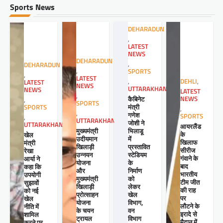
Sports News
DEHARADUN
,
LATEST
NEWS
DEHARADUN
,
DEHARADUN
,
SPORTS
,
LATEST
,
DEHLI
,
LATEST
NEWS
UTTARAKHAND
NEWS
LATEST
,
कैबिनेट
NEWS
,
SPORTS
मंत्री
SPORTS
,
,
गणेश
SPORTS
,
UTTARAKHAND
जोशी ने
UTTARAKHAND
आयरलैंड
मुख्यमंत्री
भिलाडू
के
खेल
उदीयमान
में
खिलाफ
मंत्री
खिलाड़ी
प्रस्तावित
सीरीज
रेखा
उन्नयन
स्टेडियम
गंवाने के
आर्या ने
योजना
के
बाद
कहा कि
और
निर्माण
भारतीय
उपयोगी
मुख्यमंत्री
को
टीम जीत
सुझावों
खिलाड़ी
लेकर
की राह
को नई
प्रोत्साहन
खेल
पर
खेल
योजना
विभाग,
लौटने के
नीति में
के चयन
वन
इरादे से
शामिल
ट्रायल
विभाग
मैदान में
करने पर